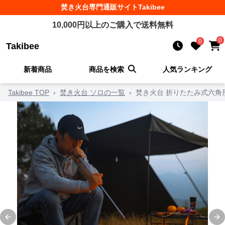
焚き火台
専門通販サイト
Takibee
10,000
円以上のご購入で送料無料
0
0
Takibee
新着商品
商品を検索
人気ランキング
Takibee TOP
›
焚き火台 ソロの一覧
›
焚き火台 折りたたみ式六角
Previous slide
Ne