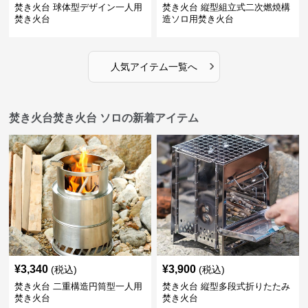
焚き火台 球体型デザイン一人用
焚き火台 縦型組立式二次燃焼構
焚き火台
造ソロ用焚き火台
›
人気アイテム一覧へ
焚き火台焚き火台 ソロの新着アイテム
¥
3,340
¥
3,900
(税込)
(税込)
焚き火台 二重構造円筒型一人用
焚き火台 縦型多段式折りたたみ
焚き火台
焚き火台