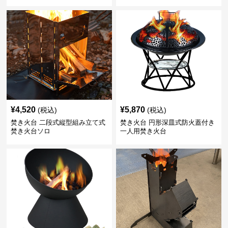
¥
4,520
¥
5,870
(税込)
(税込)
焚き火台 二段式縦型組み立て式
焚き火台 円形深皿式防火蓋付き
焚き火台ソロ
一人用焚き火台