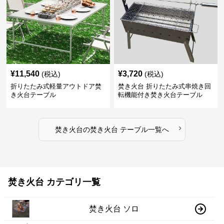
¥
11,540
¥
3,720
(税込)
(税込)
折りたたみ式軽量アウトドア焚
焚き火台 折りたたみ式串焼き回
き火台テーブル
転機能付き焚き火台テーブル
›
焚き火台
の
焚き火台 テーブル
一覧へ
焚き火台 カテゴリ一覧
焚き火台 ソロ