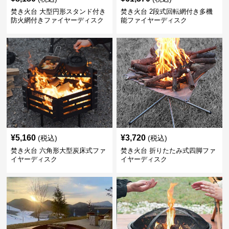
焚き火台 大型円形スタンド付き
焚き火台 2段式回転網付き多機
防火網付きファイヤーディスク
能ファイヤーディスク
¥
5,160
¥
3,720
(税込)
(税込)
焚き火台 六角形大型炭床式ファ
焚き火台 折りたたみ式四脚ファ
イヤーディスク
イヤーディスク