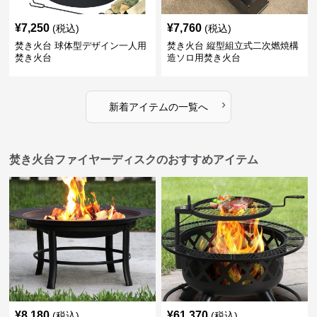
¥
7,250
¥
7,760
(税込)
(税込)
焚き火台 球体型デザイン一人用
焚き火台 縦型組立式二次燃焼構
焚き火台
造ソロ用焚き火台
›
新着アイテムの一覧へ
焚き火台ファイヤーディスクのおすすめアイテム
¥
8,180
¥
61,370
(税込)
(税込)