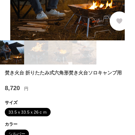
焚き火台 折りたたみ式六角形焚き火台ソロキャンプ用
8,720
円
サイズ
33.5ｘ33.5ｘ26ｃｍ
カラー
シルバー