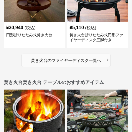
¥
30,940
¥
5,110
(税込)
(税込)
円形折りたたみ式焚き火台
焚き火台折りたたみ式円形ファ
イヤーディスク三脚付き
›
焚き火台
の
ファイヤーディスク
一覧へ
焚き火台焚き火台 テーブルのおすすめアイテム