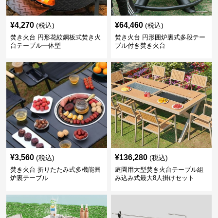
¥
4,270
¥
64,460
(税込)
(税込)
焚き火台 円形花紋鋼板式焚き火
焚き火台 円形囲炉裏式多段テー
台テーブル一体型
ブル付き焚き火台
¥
3,560
¥
136,280
(税込)
(税込)
焚き火台 折りたたみ式多機能囲
庭園用大型焚き火台テーブル組
炉裏テーブル
み込み式最大8人掛けセット