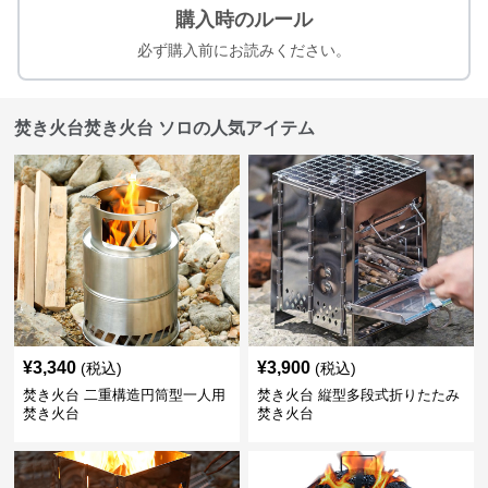
購入時のルール
必ず購入前にお読みください。
焚き火台焚き火台 ソロの人気アイテム
¥
3,340
¥
3,900
(税込)
(税込)
焚き火台 二重構造円筒型一人用
焚き火台 縦型多段式折りたたみ
焚き火台
焚き火台