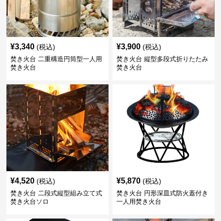
¥
3,340
¥
3,900
(税込)
(税込)
焚き火台 二重構造円筒型一人用
焚き火台 縦型多段式折りたたみ
焚き火台
焚き火台
¥
4,520
¥
5,870
(税込)
(税込)
焚き火台 二段式縦型組み立て式
焚き火台 円形深皿式防火蓋付き
焚き火台ソロ
一人用焚き火台