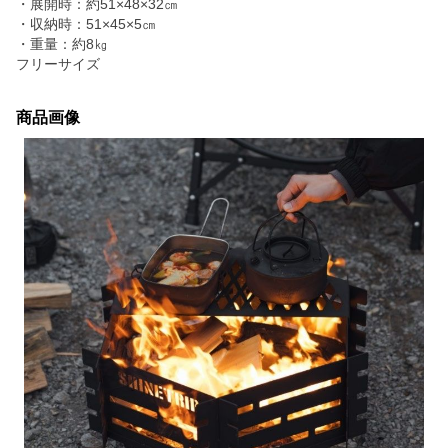
・展開時：約51×48×32㎝
・収納時：51×45×5㎝
・重量：約8㎏
フリーサイズ
商品画像