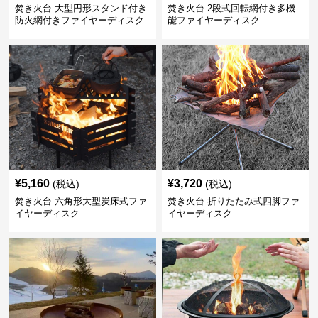
焚き火台 大型円形スタンド付き
焚き火台 2段式回転網付き多機
防火網付きファイヤーディスク
能ファイヤーディスク
¥
5,160
¥
3,720
(税込)
(税込)
焚き火台 六角形大型炭床式ファ
焚き火台 折りたたみ式四脚ファ
イヤーディスク
イヤーディスク