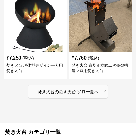
¥
7,250
¥
7,760
(税込)
(税込)
焚き火台 球体型デザイン一人用
焚き火台 縦型組立式二次燃焼構
焚き火台
造ソロ用焚き火台
›
焚き火台
の
焚き火台 ソロ
一覧へ
焚き火台 カテゴリ一覧