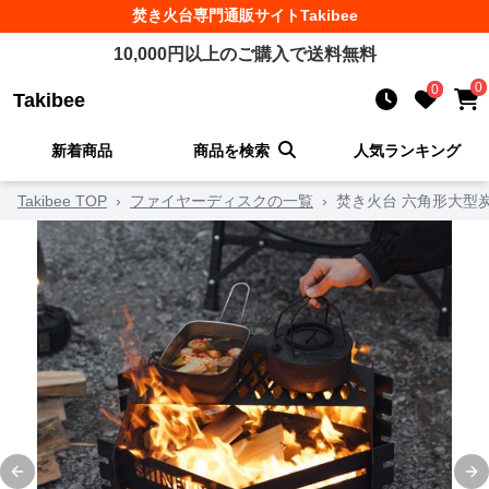
焚き火台
専門通販サイト
Takibee
10,000
円以上のご購入で送料無料
0
0
Takibee
新着商品
商品を検索
人気ランキング
Takibee TOP
›
ファイヤーディスクの一覧
›
焚き火台 六角形大型
Previous slide
Ne