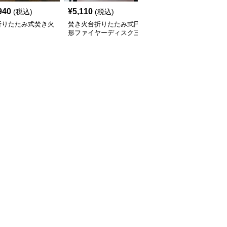
940
¥
5,110
¥
22,880
(税込)
(税込)
(税込)
折りたたみ式焚き火
焚き火台折りたたみ式円
焚き火台多機能幾何学模
形ファイヤーディスク三
様ファイヤーディスク
脚付き