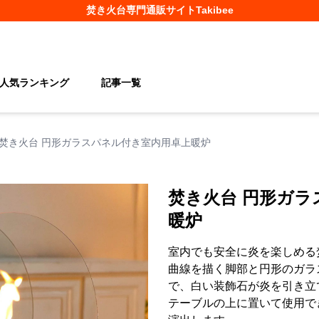
焚き火台
専門通販サイト
Takibee
人気ランキング
記事一覧
焚き火台 円形ガラスパネル付き室内用卓上暖炉
焚き火台 円形ガラ
暖炉
室内でも安全に炎を楽しめる
曲線を描く脚部と円形のガラ
で、白い装飾石が炎を引き立
テーブルの上に置いて使用で