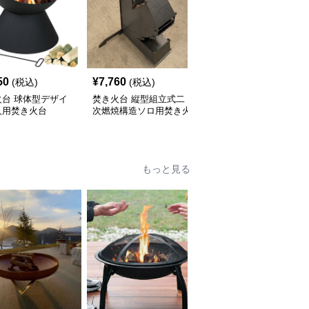
50
¥
7,760
¥
6,930
(税込)
(税込)
(税込)
火台 球体型デザイ
焚き火台 縦型組立式二
焚き火台 二段式薪スト
人用焚き火台
次燃焼構造ソロ用焚き火
ーブ型焚き火台ソロ用四
台
脚スタンド
もっと見る