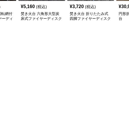
¥
5,160
¥
3,720
¥
30,
)
(税込)
(税込)
回転網付
焚き火台 六角形大型炭
焚き火台 折りたたみ式
円形
ヤーディ
床式ファイヤーディスク
四脚ファイヤーディスク
台