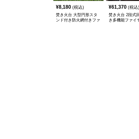
¥
8,180
¥
61,370
(税込)
(税込
焚き火台 大型円形スタ
焚き火台 2段式
ンド付き防火網付きファ
き多機能ファイ
イヤーディスク
スク