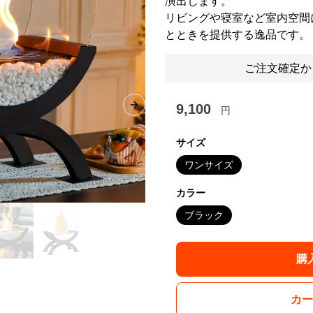
演出します。
リビングや寝室など室内空間
とときを提供する逸品です。
ご注文確定か
9,100
円
Next slide
サイズ
ワンサイズ
カラー
ブラック
購
カー