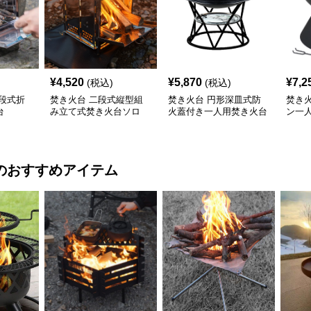
¥
4,520
¥
5,870
¥
7,2
(税込)
(税込)
段式折
焚き火台 二段式縦型組
焚き火台 円形深皿式防
焚き
台
み立て式焚き火台ソロ
火蓋付き一人用焚き火台
ン一
のおすすめアイテム