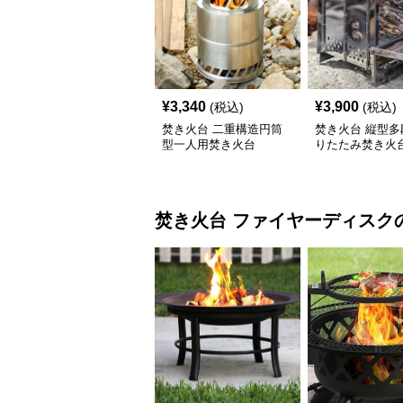
¥
3,340
¥
3,900
(税込)
(税込)
焚き火台 二重構造円筒
焚き火台 縦型多
型一人用焚き火台
りたたみ焚き火
焚き火台
ファイヤーディスク