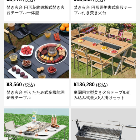
焚き火台 円形花紋鋼板式焚き火
焚き火台 円形囲炉裏式多段テー
台テーブル一体型
ブル付き焚き火台
¥
3,560
¥
136,280
(税込)
(税込)
焚き火台 折りたたみ式多機能囲
庭園用大型焚き火台テーブル組
炉裏テーブル
み込み式最大8人掛けセット