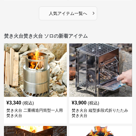
›
人気アイテム一覧へ
焚き火台焚き火台 ソロの新着アイテム
¥
3,340
¥
3,900
(税込)
(税込)
焚き火台 二重構造円筒型一人用
焚き火台 縦型多段式折りたたみ
焚き火台
焚き火台