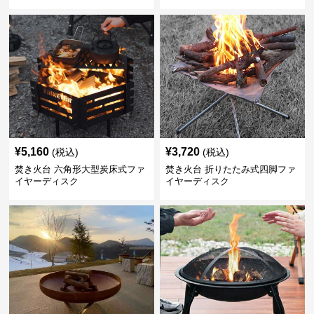
¥
5,160
¥
3,720
(税込)
(税込)
焚き火台 六角形大型炭床式ファ
焚き火台 折りたたみ式四脚ファ
イヤーディスク
イヤーディスク