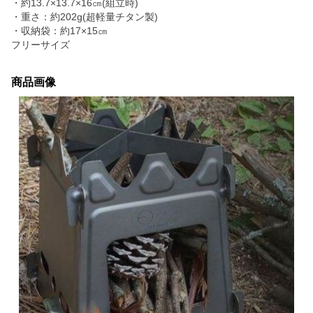
・約13.7×13.7×16㎝(組立時)
・重さ：約202g(超軽量チタン製)
・収納袋：約17×15㎝
フリーサイズ
商品画像