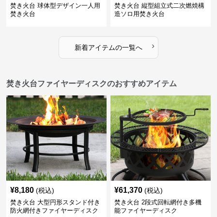
焚き火台 球体型デザイン一人用
焚き火台 縦型組立式二次燃焼構
焚き火台
造ソロ用焚き火台
›
新着アイテムの一覧へ
焚き火台ファイヤーディスクのおすすめアイテム
¥
8,180
¥
61,370
(税込)
(税込)
焚き火台 大型円形スタンド付き
焚き火台 2段式回転網付き多機
防火網付きファイヤーディスク
能ファイヤーディスク