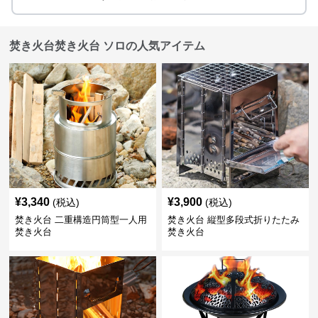
焚き火台焚き火台 ソロの人気アイテム
¥
3,340
¥
3,900
(税込)
(税込)
焚き火台 二重構造円筒型一人用
焚き火台 縦型多段式折りたたみ
焚き火台
焚き火台