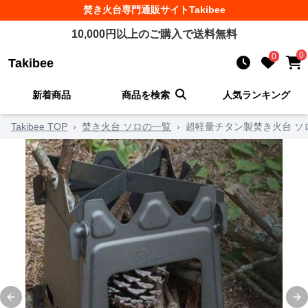
焚き火台
専門通販サイト
Takibee
10,000
円以上のご購入で送料無料
0
0
Takibee
新着商品
商品を検索
人気ランキング
Takibee TOP
›
焚き火台 ソロの一覧
›
超軽量チタン製焚き火台 ソ
Previous slide
Ne