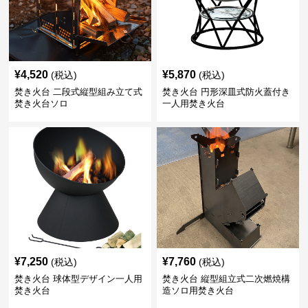
¥
4,520
¥
5,870
(税込)
(税込)
焚き火台 二段式縦型組み立て式
焚き火台 円形深皿式防火蓋付き
焚き火台ソロ
一人用焚き火台
¥
7,250
¥
7,760
(税込)
(税込)
焚き火台 球体型デザイン一人用
焚き火台 縦型組立式二次燃焼構
焚き火台
造ソロ用焚き火台