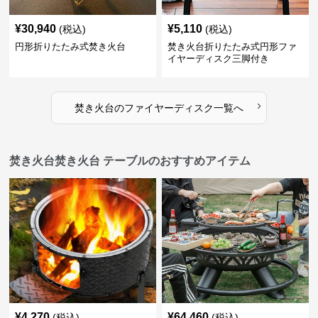
¥
30,940
¥
5,110
(税込)
(税込)
円形折りたたみ式焚き火台
焚き火台折りたたみ式円形ファ
イヤーディスク三脚付き
›
焚き火台
の
ファイヤーディスク
一覧へ
焚き火台焚き火台 テーブルのおすすめアイテム
¥
4,270
¥
64,460
(税込)
(税込)