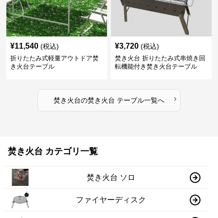
¥
11,540
¥
3,720
(税込)
(税込)
折りたたみ式軽量アウトドア焚
焚き火台 折りたたみ式串焼き回
き火台テーブル
転機能付き焚き火台テーブル
›
焚き火台
の
焚き火台 テーブル
一覧へ
焚き火台 カテゴリ一覧
焚き火台 ソロ
ファイヤーディスク