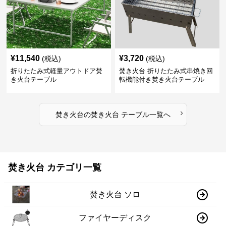
¥
11,540
¥
3,720
(税込)
(税込)
折りたたみ式軽量アウトドア焚
焚き火台 折りたたみ式串焼き回
き火台テーブル
転機能付き焚き火台テーブル
›
焚き火台
の
焚き火台 テーブル
一覧へ
焚き火台 カテゴリ一覧
焚き火台 ソロ
ファイヤーディスク