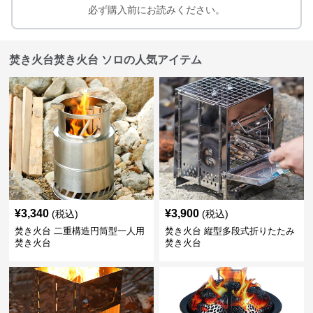
必ず購入前にお読みください。
焚き火台焚き火台 ソロの人気アイテム
¥
3,340
¥
3,900
(税込)
(税込)
焚き火台 二重構造円筒型一人用
焚き火台 縦型多段式折りたたみ
焚き火台
焚き火台