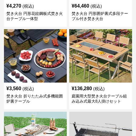
¥
4,270
¥
64,460
(税込)
(税込)
焚き火台 円形花紋鋼板式焚き火
焚き火台 円形囲炉裏式多段テー
台テーブル一体型
ブル付き焚き火台
¥
3,560
¥
136,280
(税込)
(税込)
焚き火台 折りたたみ式多機能囲
庭園用大型焚き火台テーブル組
炉裏テーブル
み込み式最大8人掛けセット