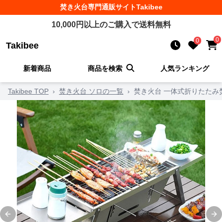
焚き火台
専門通販サイト
Takibee
10,000
円以上のご購入で送料無料
0
0
Takibee
新着商品
商品を検索
人気ランキング
Takibee TOP
›
焚き火台 ソロの一覧
›
焚き火台 一体式折りたたみ
Previous slide
Ne