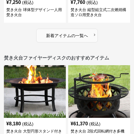
¥
7,250
¥
7,760
(税込)
(税込)
焚き火台 球体型デザイン一人用
焚き火台 縦型組立式二次燃焼構
焚き火台
造ソロ用焚き火台
›
新着アイテムの一覧へ
焚き火台ファイヤーディスクのおすすめアイテム
¥
8,180
¥
61,370
(税込)
(税込)
焚き火台 大型円形スタンド付き
焚き火台 2段式回転網付き多機