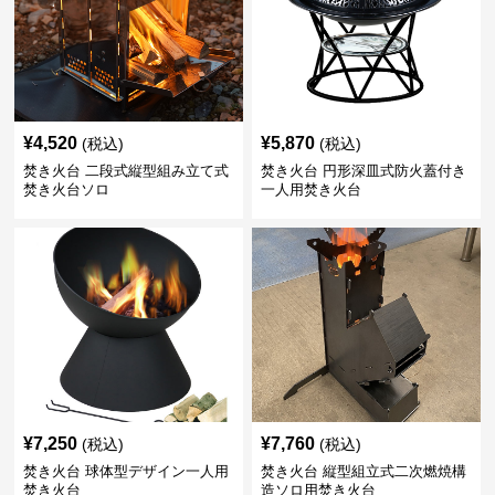
¥
4,520
¥
5,870
(税込)
(税込)
焚き火台 二段式縦型組み立て式
焚き火台 円形深皿式防火蓋付き
焚き火台ソロ
一人用焚き火台
¥
7,250
¥
7,760
(税込)
(税込)
焚き火台 球体型デザイン一人用
焚き火台 縦型組立式二次燃焼構
焚き火台
造ソロ用焚き火台