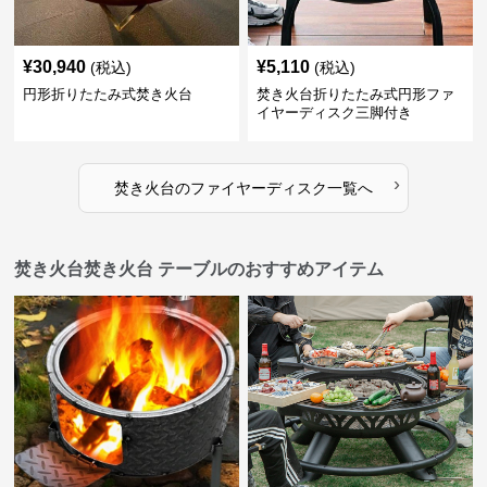
¥
30,940
¥
5,110
(税込)
(税込)
円形折りたたみ式焚き火台
焚き火台折りたたみ式円形ファ
イヤーディスク三脚付き
›
焚き火台
の
ファイヤーディスク
一覧へ
焚き火台焚き火台 テーブルのおすすめアイテム