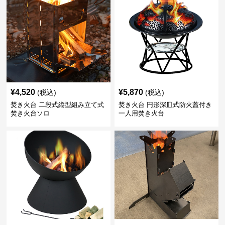
¥
4,520
¥
5,870
(税込)
(税込)
焚き火台 二段式縦型組み立て式
焚き火台 円形深皿式防火蓋付き
焚き火台ソロ
一人用焚き火台