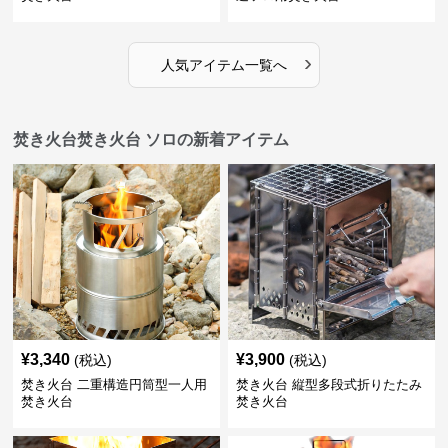
›
人気アイテム一覧へ
焚き火台焚き火台 ソロの新着アイテム
¥
3,340
¥
3,900
(税込)
(税込)
焚き火台 二重構造円筒型一人用
焚き火台 縦型多段式折りたたみ
焚き火台
焚き火台