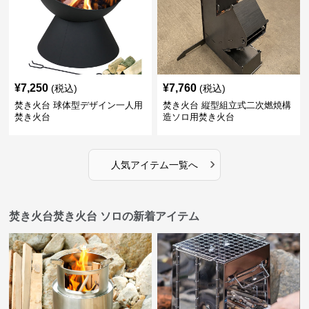
¥
7,250
¥
7,760
(税込)
(税込)
焚き火台 球体型デザイン一人用
焚き火台 縦型組立式二次燃焼構
焚き火台
造ソロ用焚き火台
›
人気アイテム一覧へ
焚き火台焚き火台 ソロの新着アイテム