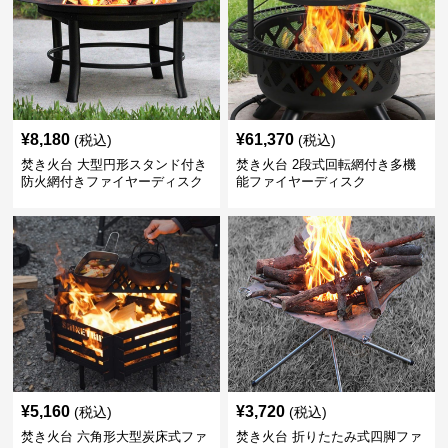
¥
8,180
¥
61,370
(税込)
(税込)
焚き火台 大型円形スタンド付き
焚き火台 2段式回転網付き多機
防火網付きファイヤーディスク
能ファイヤーディスク
¥
5,160
¥
3,720
(税込)
(税込)
焚き火台 六角形大型炭床式ファ
焚き火台 折りたたみ式四脚ファ