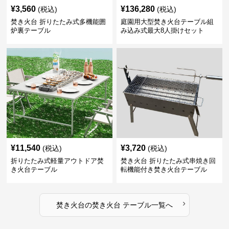
¥
3,560
¥
136,280
(税込)
(税込)
焚き火台 折りたたみ式多機能囲
庭園用大型焚き火台テーブル組
炉裏テーブル
み込み式最大8人掛けセット
¥
11,540
¥
3,720
(税込)
(税込)
折りたたみ式軽量アウトドア焚
焚き火台 折りたたみ式串焼き回
き火台テーブル
転機能付き焚き火台テーブル
›
焚き火台
の
焚き火台 テーブル
一覧へ