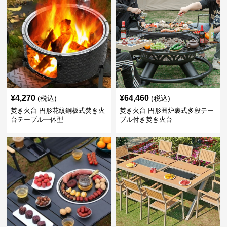
¥
4,270
¥
64,460
(税込)
(税込)
焚き火台 円形花紋鋼板式焚き火
焚き火台 円形囲炉裏式多段テー
台テーブル一体型
ブル付き焚き火台