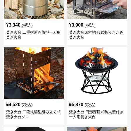
¥
3,340
¥
3,900
(税込)
(税込)
焚き火台 二重構造円筒型一人用
焚き火台 縦型多段式折りたたみ
焚き火台
焚き火台
¥
4,520
¥
5,870
(税込)
(税込)
焚き火台 二段式縦型組み立て式
焚き火台 円形深皿式防火蓋付き
焚き火台ソロ
一人用焚き火台