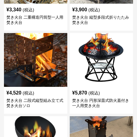
¥
3,340
¥
3,900
(税込)
(税込)
焚き火台 二重構造円筒型一人用
焚き火台 縦型多段式折りたたみ
焚き火台
焚き火台
¥
4,520
¥
5,870
(税込)
(税込)
焚き火台 二段式縦型組み立て式
焚き火台 円形深皿式防火蓋付き
焚き火台ソロ
一人用焚き火台