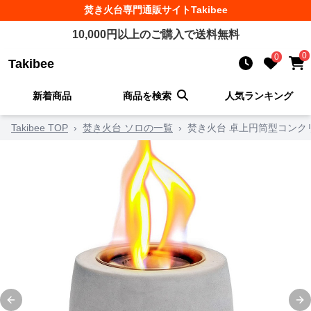
焚き火台
専門通販サイト
Takibee
10,000
円以上のご購入で送料無料
0
0
Takibee
新着商品
商品を検索
人気ランキング
Takibee TOP
›
焚き火台 ソロの一覧
›
焚き火台 卓上円筒型コンク
Previous slide
Ne