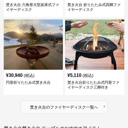
焚き火台 六角形大型炭床式ファ
焚き火台 折りたたみ式四脚ファ
イヤーディスク
イヤーディスク
¥
30,940
¥
5,110
(税込)
(税込)
円形折りたたみ式焚き火台
焚き火台折りたたみ式円形ファ
イヤーディスク三脚付き
›
焚き火台
の
ファイヤーディスク
一覧へ