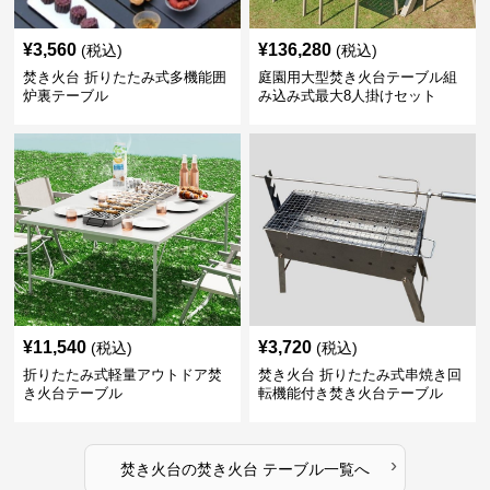
¥
3,560
¥
136,280
(税込)
(税込)
焚き火台 折りたたみ式多機能囲
庭園用大型焚き火台テーブル組
炉裏テーブル
み込み式最大8人掛けセット
¥
11,540
¥
3,720
(税込)
(税込)
折りたたみ式軽量アウトドア焚
焚き火台 折りたたみ式串焼き回
き火台テーブル
転機能付き焚き火台テーブル
›
焚き火台
の
焚き火台 テーブル
一覧へ