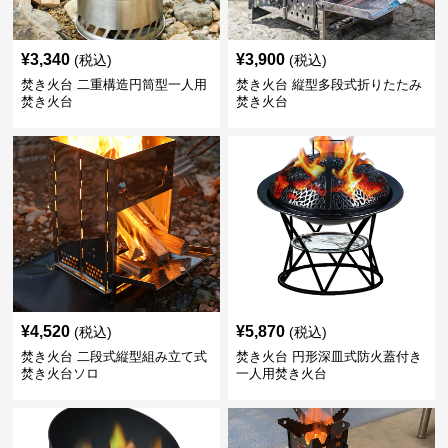
¥
3,340
¥
3,900
(税込)
(税込)
焚き火台 二重構造円筒型一人用
焚き火台 縦型多段式折りたたみ
焚き火台
焚き火台
¥
4,520
¥
5,870
(税込)
(税込)
焚き火台 二段式縦型組み立て式
焚き火台 円形深皿式防火蓋付き
焚き火台ソロ
一人用焚き火台