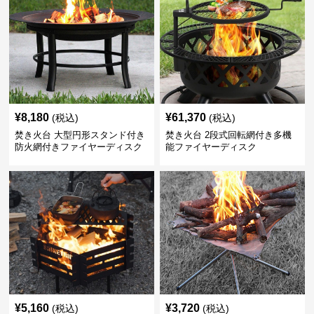
¥
8,180
¥
61,370
(税込)
(税込)
焚き火台 大型円形スタンド付き
焚き火台 2段式回転網付き多機
防火網付きファイヤーディスク
能ファイヤーディスク
¥
5,160
¥
3,720
(税込)
(税込)