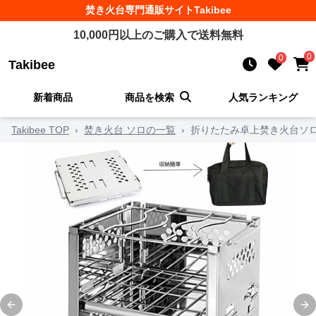
焚き火台
専門通販サイト
Takibee
10,000
円以上のご購入で送料無料
0
0
Takibee
新着商品
商品を検索
人気ランキング
Takibee TOP
›
焚き火台 ソロの一覧
›
折りたたみ卓上焚き火台ソ
Previous slide
Ne