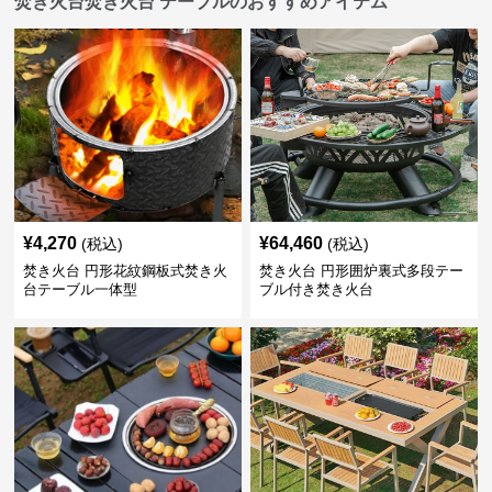
焚き火台焚き火台 テーブルのおすすめアイテム
¥
4,270
¥
64,460
(税込)
(税込)
焚き火台 円形花紋鋼板式焚き火
焚き火台 円形囲炉裏式多段テー
台テーブル一体型
ブル付き焚き火台