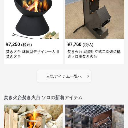
¥
7,250
¥
7,760
(税込)
(税込)
焚き火台 球体型デザイン一人用
焚き火台 縦型組立式二次燃焼構
焚き火台
造ソロ用焚き火台
›
人気アイテム一覧へ
焚き火台焚き火台 ソロの新着アイテム