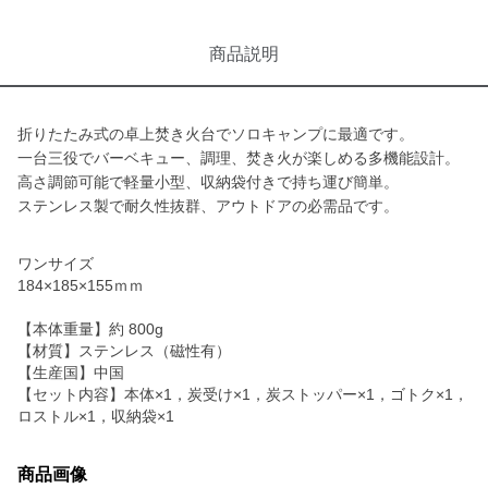
商品説明
折りたたみ式の卓上焚き火台でソロキャンプに最適です。
一台三役でバーベキュー、調理、焚き火が楽しめる多機能設計。
高さ調節可能で軽量小型、収納袋付きで持ち運び簡単。
ステンレス製で耐久性抜群、アウトドアの必需品です。
ワンサイズ
184×185×155ｍｍ
【本体重量】約 800g
【材質】ステンレス（磁性有）
【生産国】中国
【セット内容】本体×1，炭受け×1，炭ストッパー×1，ゴトク×1，
ロストル×1，収納袋×1
商品画像