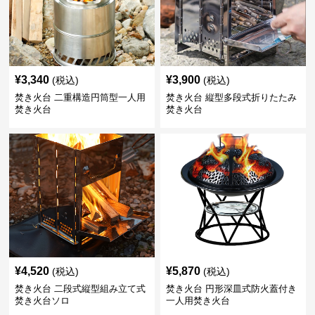
¥
3,340
¥
3,900
(税込)
(税込)
焚き火台 二重構造円筒型一人用
焚き火台 縦型多段式折りたたみ
焚き火台
焚き火台
¥
4,520
¥
5,870
(税込)
(税込)
焚き火台 二段式縦型組み立て式
焚き火台 円形深皿式防火蓋付き
焚き火台ソロ
一人用焚き火台