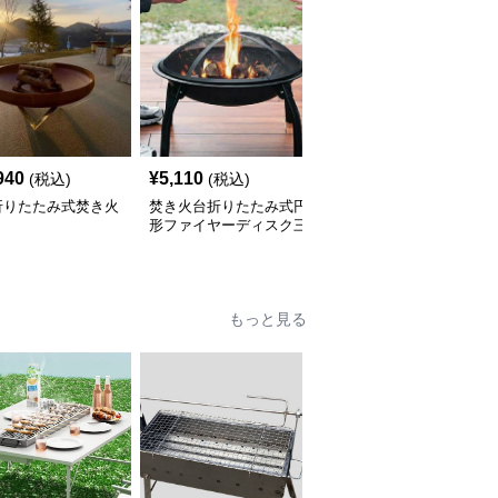
940
¥
5,110
¥
22,880
(税込)
(税込)
(税込)
折りたたみ式焚き火
焚き火台折りたたみ式円
焚き火台多機能幾何学模
形ファイヤーディスク三
様ファイヤーディスク
脚付き
もっと見る