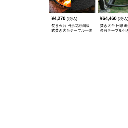
¥
4,270
¥
64,460
(税込)
(税込
焚き火台 円形花紋鋼板
焚き火台 円形囲
式焚き火台テーブル一体
多段テーブル付
型
台