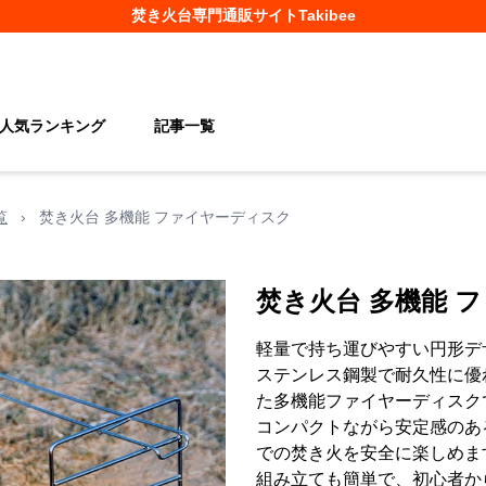
焚き火台
専門通販サイト
Takibee
人気ランキング
記事一覧
覧
›
焚き火台 多機能 ファイヤーディスク
焚き火台 多機能 
軽量で持ち運びやすい円形デ
ステンレス鋼製で耐久性に優
た多機能ファイヤーディスク
コンパクトながら安定感のあ
での焚き火を安全に楽しめま
組み立ても簡単で、初心者か