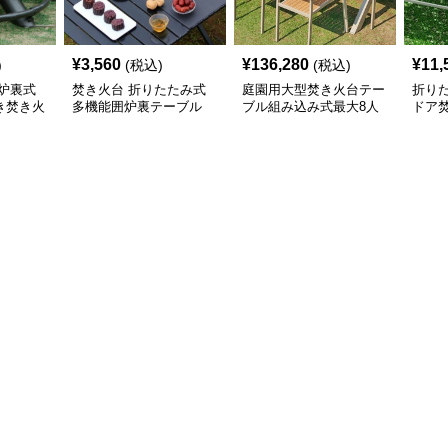
¥
3,560
¥
136,280
¥
11,
)
(税込)
(税込)
炉裏式
焚き火台 折りたたみ式
庭園用大型焚き火台テー
折り
き焚き火
多機能囲炉裏テーブル
ブル組み込み式最大8人
ドア
掛けセット