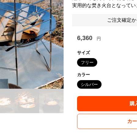
実用的な焚き火台となってい
ご注文確定か
6,360
円
Next slide
サイズ
フリー
カラー
シルバー
購
カー