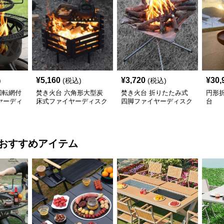
¥
5,160
¥
3,720
¥
30,
)
(税込)
(税込)
回転網付
焚き火台 六角形大型炭
焚き火台 折りたたみ式
円形
ヤーディ
床式ファイヤーディスク
四脚ファイヤーディスク
台
おすすめアイテム