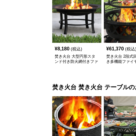
¥
8,180
¥
61,370
(税込)
(税込
焚き火台 大型円形スタ
焚き火台 2段式
ンド付き防火網付きファ
き多機能ファイ
イヤーディスク
スク
焚き火台
焚き火台 テーブル
の