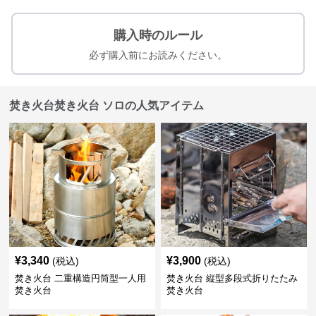
購入時のルール
必ず購入前にお読みください。
焚き火台焚き火台 ソロの人気アイテム
¥
3,340
¥
3,900
(税込)
(税込)
焚き火台 二重構造円筒型一人用
焚き火台 縦型多段式折りたたみ
焚き火台
焚き火台