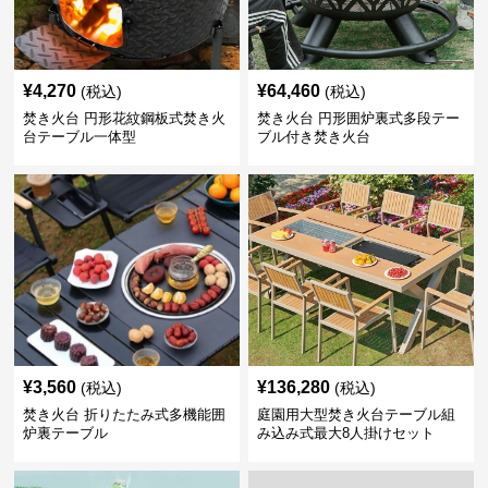
¥
4,270
¥
64,460
(税込)
(税込)
焚き火台 円形花紋鋼板式焚き火
焚き火台 円形囲炉裏式多段テー
台テーブル一体型
ブル付き焚き火台
¥
3,560
¥
136,280
(税込)
(税込)
焚き火台 折りたたみ式多機能囲
庭園用大型焚き火台テーブル組
炉裏テーブル
み込み式最大8人掛けセット