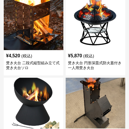
¥
4,520
¥
5,870
(税込)
(税込)
焚き火台 二段式縦型組み立て式
焚き火台 円形深皿式防火蓋付き
焚き火台ソロ
一人用焚き火台