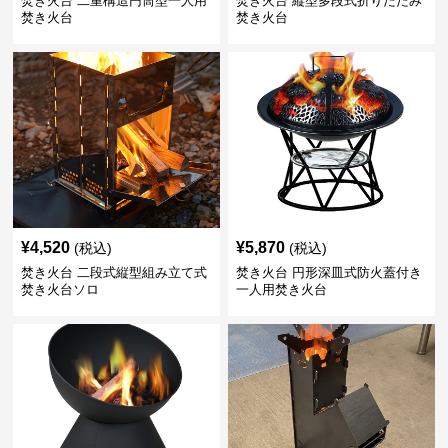
焚き火台 二重構造円筒型一人用
焚き火台 縦型多段式折りたたみ
焚き火台
焚き火台
¥
4,520
¥
5,870
(税込)
(税込)
焚き火台 二段式縦型組み立て式
焚き火台 円形深皿式防火蓋付き
焚き火台ソロ
一人用焚き火台