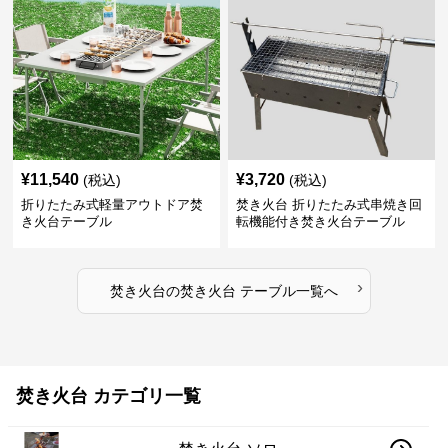
¥
11,540
¥
3,720
(税込)
(税込)
折りたたみ式軽量アウトドア焚
焚き火台 折りたたみ式串焼き回
き火台テーブル
転機能付き焚き火台テーブル
›
焚き火台
の
焚き火台 テーブル
一覧へ
焚き火台 カテゴリ一覧