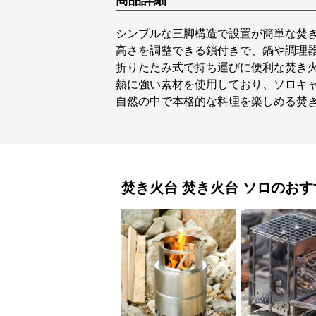
商品詳細
シンプルな三脚構造で設置が簡単な焚き
高さを調整できる鎖付きで、鍋や調理
折りたたみ式で持ち運びに便利な焚き
熱に強い素材を使用しており、ソロキ
自然の中で本格的な料理を楽しめる焚き
焚き火台
焚き火台 ソロ
のおす