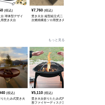
50
¥
7,760
¥
6,930
(税込)
(税込)
(税込)
火台 球体型デザイ
焚き火台 縦型組立式二
焚き火台 二段式薪スト
人用焚き火台
次燃焼構造ソロ用焚き火
ーブ型焚き火台ソロ用四
台
脚スタンド
もっと見る
940
¥
5,110
¥
22,880
(税込)
(税込)
(税込)
折りたたみ式焚き火
焚き火台折りたたみ式円
焚き火台多機能幾何学模
形ファイヤーディスク三
様ファイヤーディスク