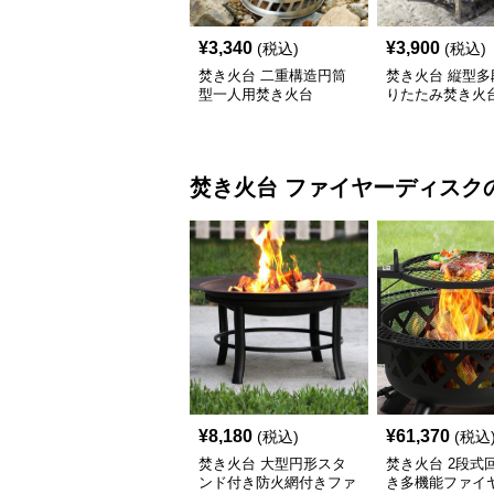
¥
3,340
¥
3,900
(税込)
(税込)
焚き火台 二重構造円筒
焚き火台 縦型多
型一人用焚き火台
りたたみ焚き火
焚き火台
ファイヤーディスク
¥
8,180
¥
61,370
(税込)
(税込
焚き火台 大型円形スタ
焚き火台 2段式
ンド付き防火網付きファ
き多機能ファイ