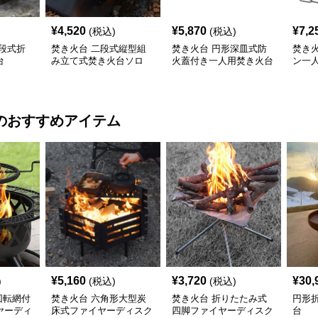
¥
4,520
¥
5,870
¥
7,2
(税込)
(税込)
段式折
焚き火台 二段式縦型組
焚き火台 円形深皿式防
焚き
台
み立て式焚き火台ソロ
火蓋付き一人用焚き火台
ン一
のおすすめアイテム
¥
5,160
¥
3,720
¥
30,
)
(税込)
(税込)
回転網付
焚き火台 六角形大型炭
焚き火台 折りたたみ式
円形
ヤーディ
床式ファイヤーディスク
四脚ファイヤーディスク
台