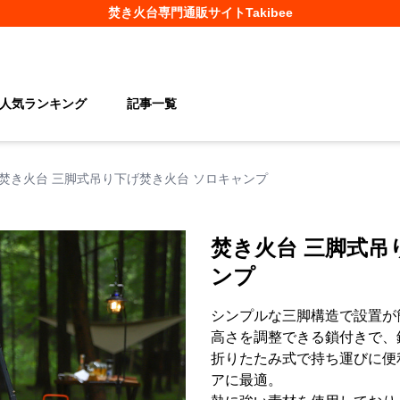
焚き火台
専門通販サイト
Takibee
人気ランキング
記事一覧
焚き火台 三脚式吊り下げ焚き火台 ソロキャンプ
焚き火台 三脚式吊
ンプ
シンプルな三脚構造で設置が
高さを調整できる鎖付きで、
折りたたみ式で持ち運びに便
アに最適。