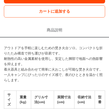
カートに追加する
商品説明
アウトドアを手軽に楽しむための焚き火台ソロ。コンパクトな折
りたたみ構造で持ち運びが容易です。
耐熱性の高い金属素材を使用し、安定した脚部で地面への熱影響
を抑えます。
着火器具と組み合わせて簡単に火おこしが可能な焚き火台です。
一人キャンプにぴったりのサイズ感で、夜のひとときを温かく照
らします。
サ
重量
グリル寸
展開寸法
収納寸法
型
イ
(kg)
法(cm)
(cm)
(cm)
番
ズ