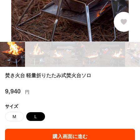
焚き火台 軽量折りたたみ式焚火台ソロ
9,940
円
サイズ
M
L
購入画面に進む