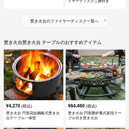
イヤーディスク三脚付き
›
焚き火台
の
ファイヤーディスク
一覧へ
焚き火台焚き火台 テーブルのおすすめアイテム
¥
4,270
¥
64,460
(税込)
(税込)
焚き火台 円形花紋鋼板式焚き火
焚き火台 円形囲炉裏式多段テー
台テーブル一体型
ブル付き焚き火台