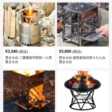
¥
3,340
¥
3,900
(税込)
(税込)
焚き火台 二重構造円筒型一人用
焚き火台 縦型多段式折りたたみ
焚き火台
焚き火台