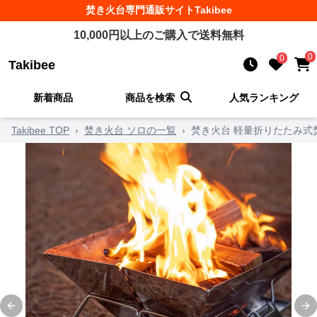
焚き火台
専門通販サイト
Takibee
10,000
円以上のご購入で送料無料
0
0
Takibee
新着商品
商品を検索
人気ランキング
Takibee TOP
›
焚き火台 ソロの一覧
›
焚き火台 軽量折りたたみ式
Previous slide
Ne