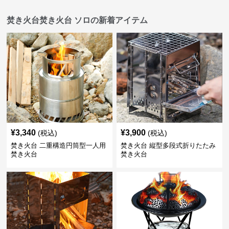
焚き火台焚き火台 ソロの新着アイテム
¥
3,340
¥
3,900
(税込)
(税込)
焚き火台 二重構造円筒型一人用
焚き火台 縦型多段式折りたたみ
焚き火台
焚き火台