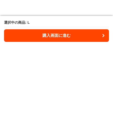
選択中の商品: L
選択中の商品: L
購入画面に進む
購入画面に進む
Takibee
について