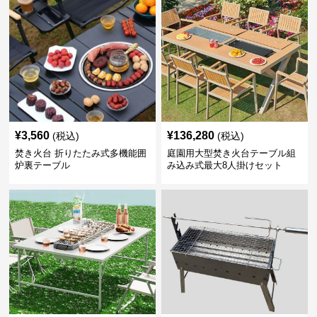
¥
3,560
¥
136,280
(税込)
(税込)
焚き火台 折りたたみ式多機能囲
庭園用大型焚き火台テーブル組
炉裏テーブル
み込み式最大8人掛けセット