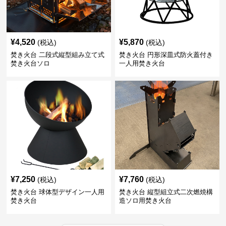
¥
4,520
¥
5,870
(税込)
(税込)
焚き火台 二段式縦型組み立て式
焚き火台 円形深皿式防火蓋付き
焚き火台ソロ
一人用焚き火台
¥
7,250
¥
7,760
(税込)
(税込)
焚き火台 球体型デザイン一人用
焚き火台 縦型組立式二次燃焼構
焚き火台
造ソロ用焚き火台