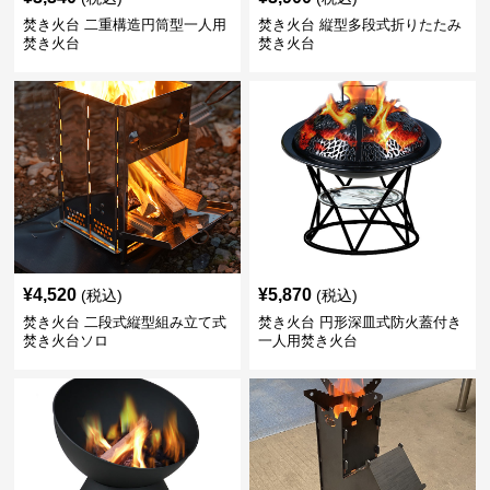
焚き火台 二重構造円筒型一人用
焚き火台 縦型多段式折りたたみ
焚き火台
焚き火台
¥
4,520
¥
5,870
(税込)
(税込)
焚き火台 二段式縦型組み立て式
焚き火台 円形深皿式防火蓋付き
焚き火台ソロ
一人用焚き火台