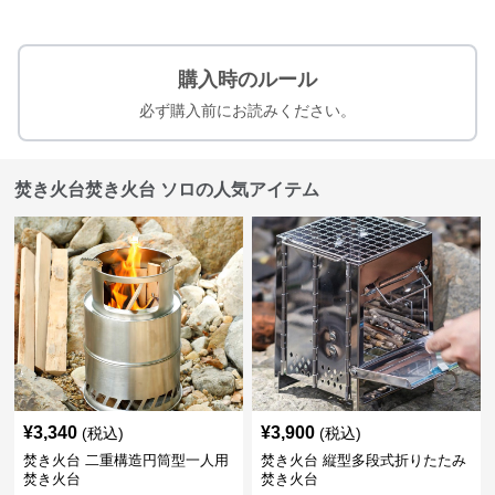
購入時のルール
必ず購入前にお読みください。
焚き火台焚き火台 ソロの人気アイテム
¥
3,340
¥
3,900
(税込)
(税込)
焚き火台 二重構造円筒型一人用
焚き火台 縦型多段式折りたたみ
焚き火台
焚き火台