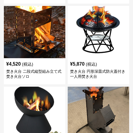
¥
4,520
¥
5,870
(税込)
(税込)
焚き火台 二段式縦型組み立て式
焚き火台 円形深皿式防火蓋付き
焚き火台ソロ
一人用焚き火台