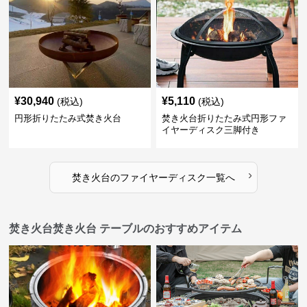
¥
30,940
¥
5,110
(税込)
(税込)
円形折りたたみ式焚き火台
焚き火台折りたたみ式円形ファ
イヤーディスク三脚付き
›
焚き火台
の
ファイヤーディスク
一覧へ
焚き火台焚き火台 テーブルのおすすめアイテム