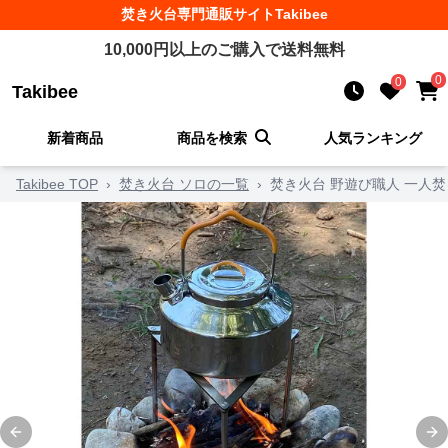
焚き火台
専門通販サイト
Takibee
10,000
円以上のご購入で送料無料
0
0
Takibee
新着商品
商品を検索
人気ランキング
Takibee TOP
›
焚き火台 ソロの一覧
›
焚き火台 野遊び職人 一人
Previous slide
Ne