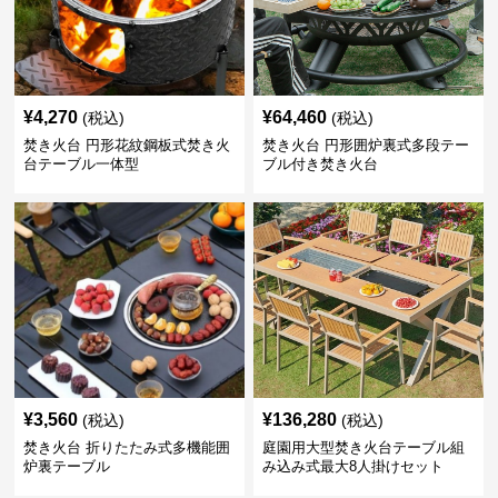
¥
4,270
¥
64,460
(税込)
(税込)
焚き火台 円形花紋鋼板式焚き火
焚き火台 円形囲炉裏式多段テー
台テーブル一体型
ブル付き焚き火台
¥
3,560
¥
136,280
(税込)
(税込)
焚き火台 折りたたみ式多機能囲
庭園用大型焚き火台テーブル組
炉裏テーブル
み込み式最大8人掛けセット