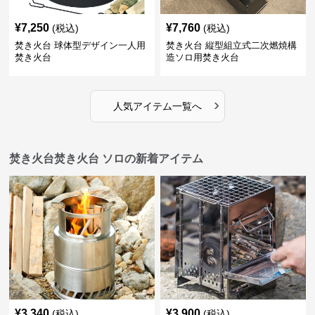
¥
7,250
¥
7,760
(税込)
(税込)
焚き火台 球体型デザイン一人用
焚き火台 縦型組立式二次燃焼構
焚き火台
造ソロ用焚き火台
›
人気アイテム一覧へ
焚き火台焚き火台 ソロの新着アイテム
¥
3,340
¥
3,900
(税込)
(税込)