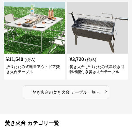
¥
11,540
¥
3,720
(税込)
(税込)
折りたたみ式軽量アウトドア焚
焚き火台 折りたたみ式串焼き回
き火台テーブル
転機能付き焚き火台テーブル
›
焚き火台
の
焚き火台 テーブル
一覧へ
焚き火台 カテゴリ一覧