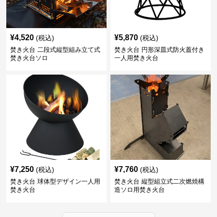
¥
4,520
¥
5,870
(税込)
(税込)
焚き火台 二段式縦型組み立て式
焚き火台 円形深皿式防火蓋付き
焚き火台ソロ
一人用焚き火台
¥
7,250
¥
7,760
(税込)
(税込)
焚き火台 球体型デザイン一人用
焚き火台 縦型組立式二次燃焼構
焚き火台
造ソロ用焚き火台