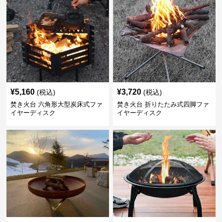
¥
5,160
¥
3,720
(税込)
(税込)
焚き火台 六角形大型炭床式ファ
焚き火台 折りたたみ式四脚ファ
イヤーディスク
イヤーディスク