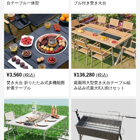
台テーブル一体型
ブル付き焚き火台
¥
3,560
¥
136,280
(税込)
(税込)
焚き火台 折りたたみ式多機能囲
庭園用大型焚き火台テーブル組
炉裏テーブル
み込み式最大8人掛けセット