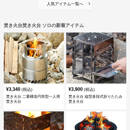
›
人気アイテム一覧へ
焚き火台焚き火台 ソロの新着アイテム
¥
3,340
¥
3,900
(税込)
(税込)
焚き火台 二重構造円筒型一人用
焚き火台 縦型多段式折りたたみ
焚き火台
焚き火台