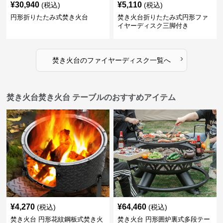
¥
30,940
¥
5,110
(税込)
(税込)
円形折りたたみ式焚き火台
焚き火台折りたたみ式円形ファ
イヤーディスク三脚付き
›
焚き火台
の
ファイヤーディスク
一覧へ
焚き火台焚き火台 テーブルのおすすめアイテム
¥
4,270
¥
64,460
(税込)
(税込)
焚き火台 円形花紋鋼板式焚き火
焚き火台 円形囲炉裏式多段テー