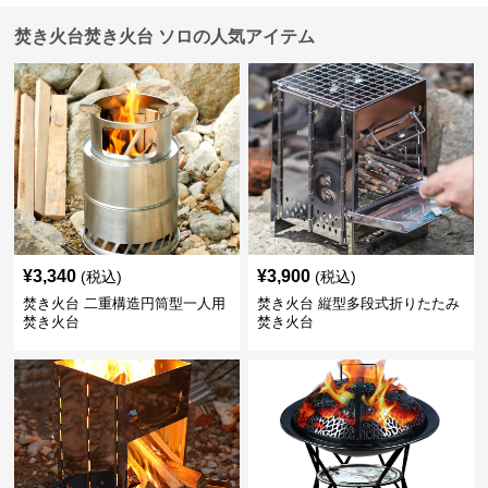
焚き火台焚き火台 ソロの人気アイテム
¥
3,340
¥
3,900
(税込)
(税込)
焚き火台 二重構造円筒型一人用
焚き火台 縦型多段式折りたたみ
焚き火台
焚き火台