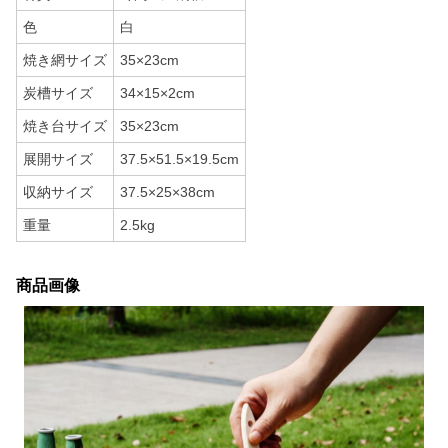
色
白
焼き網サイズ
35×23cm
炭槽サイズ
34×15×2cm
焼き台サイズ
35×23cm
展開サイズ
37.5×51.5×19.5cm
収納サイズ
37.5×25×38cm
重量
2.5kg
商品画像