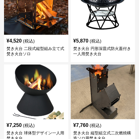
¥
4,520
¥
5,870
(税込)
(税込)
焚き火台 二段式縦型組み立て式
焚き火台 円形深皿式防火蓋付き
焚き火台ソロ
一人用焚き火台
¥
7,250
¥
7,760
(税込)
(税込)
焚き火台 球体型デザイン一人用
焚き火台 縦型組立式二次燃焼構
焚き火台
造ソロ用焚き火台