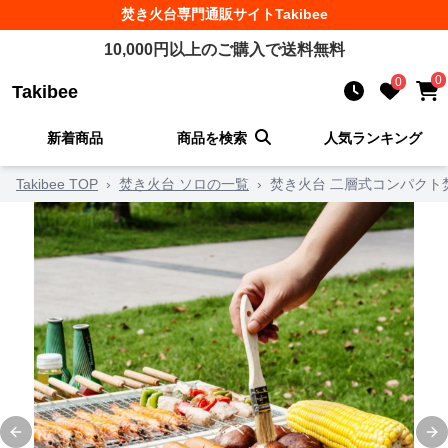
焚き火台
専門通販サイト
Takibee
10,000
円以上のご購入で送料無料
0
0
Takibee
新着商品
商品を検索
人気ランキング
Takibee TOP
›
焚き火台 ソロの一覧
›
焚き火台 二層式コンパクト
Previous slide
Ne