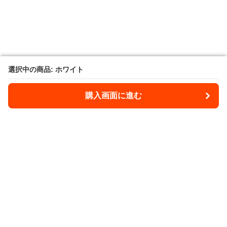
選択中の商品: ホワイト
選択中の商品: ホワイト
購入画面に進む
購入画面に進む
Takibee
について