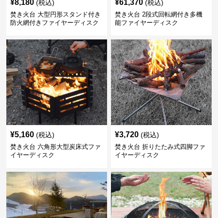
¥
8,180
¥
61,370
(税込)
(税込)
焚き火台 大型円形スタンド付き
焚き火台 2段式回転網付き多機
防火網付きファイヤーディスク
能ファイヤーディスク
¥
5,160
¥
3,720
(税込)
(税込)
焚き火台 六角形大型炭床式ファ
焚き火台 折りたたみ式四脚ファ
イヤーディスク
イヤーディスク