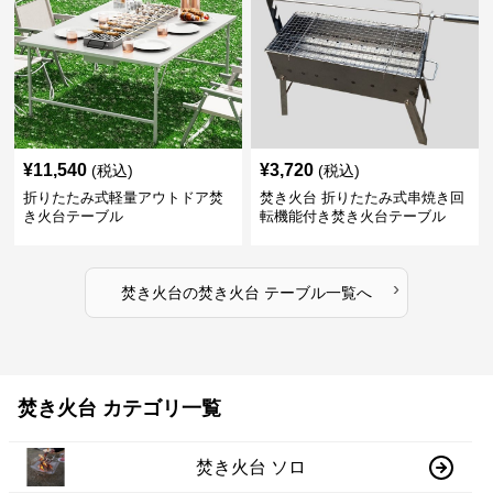
¥
11,540
¥
3,720
(税込)
(税込)
折りたたみ式軽量アウトドア焚
焚き火台 折りたたみ式串焼き回
き火台テーブル
転機能付き焚き火台テーブル
›
焚き火台
の
焚き火台 テーブル
一覧へ
焚き火台 カテゴリ一覧
焚き火台 ソロ