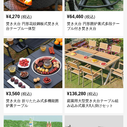
¥
4,270
¥
64,460
(税込)
(税込)
焚き火台 円形花紋鋼板式焚き火
焚き火台 円形囲炉裏式多段テー
台テーブル一体型
ブル付き焚き火台
¥
3,560
¥
136,280
(税込)
(税込)
焚き火台 折りたたみ式多機能囲
庭園用大型焚き火台テーブル組
炉裏テーブル
み込み式最大8人掛けセット