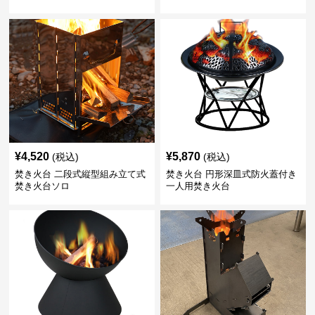
¥
4,520
¥
5,870
(税込)
(税込)
焚き火台 二段式縦型組み立て式
焚き火台 円形深皿式防火蓋付き
焚き火台ソロ
一人用焚き火台