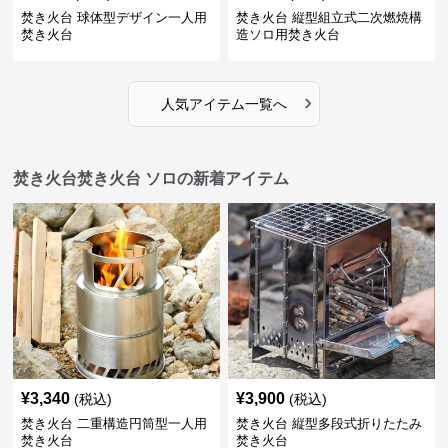
焚き火台 球体型デザイン一人用
焚き火台 縦型組立式二次燃焼構
焚き火台
造ソロ用焚き火台
›
人気アイテム一覧へ
焚き火台焚き火台 ソロの新着アイテム
¥
3,340
¥
3,900
(税込)
(税込)
焚き火台 二重構造円筒型一人用
焚き火台 縦型多段式折りたたみ
焚き火台
焚き火台