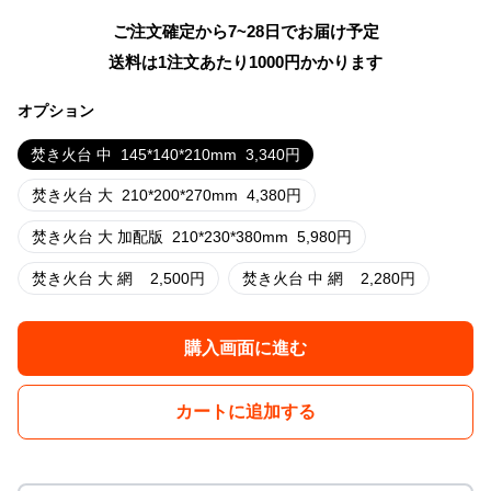
ご注文確定から7~28日でお届け予定
送料は1注文あたり
1000
円かかります
オプション
焚き火台 中
145*140*210mm
3,340
円
焚き火台 大
210*200*270mm
4,380
円
焚き火台 大 加配版
210*230*380mm
5,980
円
焚き火台 大 網
2,500
円
焚き火台 中 網
2,280
円
購入画面に進む
カートに追加する