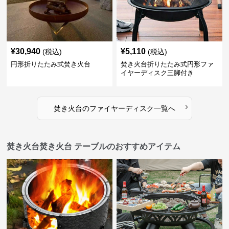
¥
30,940
¥
5,110
(税込)
(税込)
円形折りたたみ式焚き火台
焚き火台折りたたみ式円形ファ
イヤーディスク三脚付き
›
焚き火台
の
ファイヤーディスク
一覧へ
焚き火台焚き火台 テーブルのおすすめアイテム