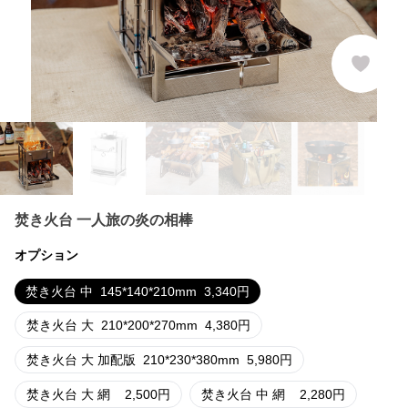
焚き火台 一人旅の炎の相棒
オプション
焚き火台 中
145*140*210mm
3,340
円
焚き火台 大
210*200*270mm
4,380
円
焚き火台 大 加配版
210*230*380mm
5,980
円
焚き火台 大 網
2,500
円
焚き火台 中 網
2,280
円