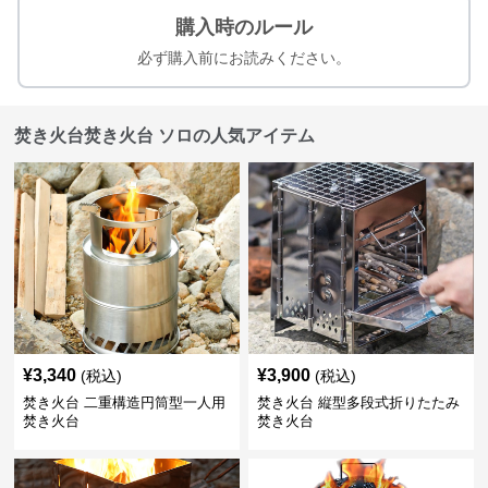
購入時のルール
必ず購入前にお読みください。
焚き火台焚き火台 ソロの人気アイテム
¥
3,340
¥
3,900
(税込)
(税込)
焚き火台 二重構造円筒型一人用
焚き火台 縦型多段式折りたたみ
焚き火台
焚き火台