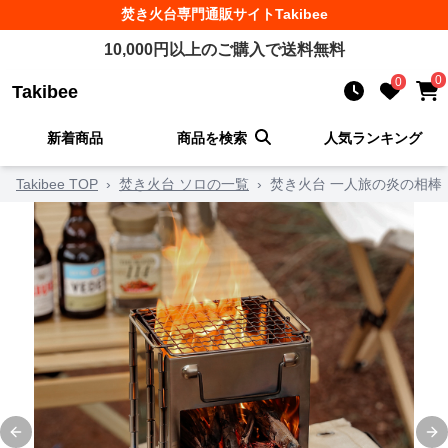
焚き火台
専門通販サイト
Takibee
10,000
円以上のご購入で送料無料
0
0
Takibee
新着商品
商品を検索
人気ランキング
Takibee TOP
›
焚き火台 ソロの一覧
›
焚き火台 一人旅の炎の相棒
Previous slide
Ne