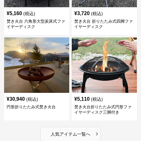
¥
5,160
¥
3,720
(税込)
(税込)
焚き火台 六角形大型炭床式ファ
焚き火台 折りたたみ式四脚ファ
イヤーディスク
イヤーディスク
¥
30,940
¥
5,110
(税込)
(税込)
円形折りたたみ式焚き火台
焚き火台折りたたみ式円形ファ
イヤーディスク三脚付き
›
人気アイテム一覧へ