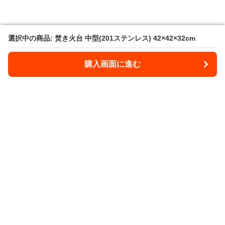
選択中の商品: 焚き火台 中型(201ステンレス) 42×42×32cm
選択中の商品: 焚き火台 中型(201ステンレス) 42×42×32cm
購入画面に進む
購入画面に進む
Takibee
について
会社概要