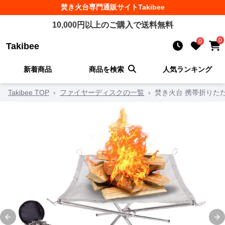
焚き火台
専門通販サイト
Takibee
10,000
円以上のご購入で送料無料
0
0
Takibee
新着商品
商品を検索
人気ランキング
Takibee TOP
›
ファイヤーディスクの一覧
›
焚き火台 携帯折りた
Previous slide
Ne