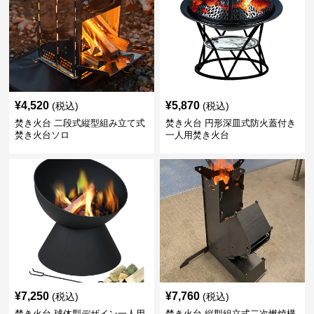
¥
4,520
¥
5,870
(税込)
(税込)
焚き火台 二段式縦型組み立て式
焚き火台 円形深皿式防火蓋付き
焚き火台ソロ
一人用焚き火台
¥
7,250
¥
7,760
(税込)
(税込)
焚き火台 球体型デザイン一人用
焚き火台 縦型組立式二次燃焼構