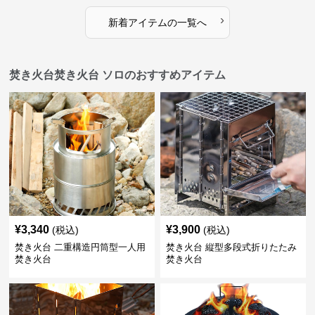
›
新着アイテムの一覧へ
焚き火台焚き火台 ソロのおすすめアイテム
¥
3,340
¥
3,900
(税込)
(税込)
焚き火台 二重構造円筒型一人用
焚き火台 縦型多段式折りたたみ
焚き火台
焚き火台