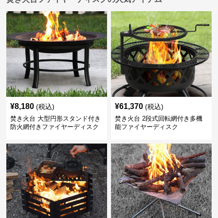
¥
8,180
¥
61,370
(税込)
(税込)
焚き火台 大型円形スタンド付き
焚き火台 2段式回転網付き多機
防火網付きファイヤーディスク
能ファイヤーディスク