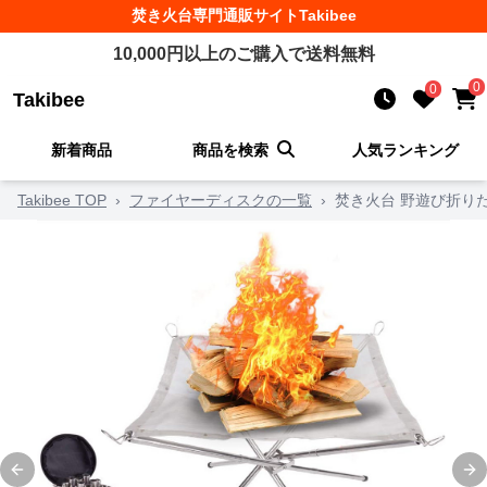
焚き火台
専門通販サイト
Takibee
10,000
円以上のご購入で送料無料
0
0
Takibee
新着商品
商品を検索
人気ランキング
Takibee TOP
›
ファイヤーディスクの一覧
›
焚き火台 野遊び折り
Previous slide
Ne