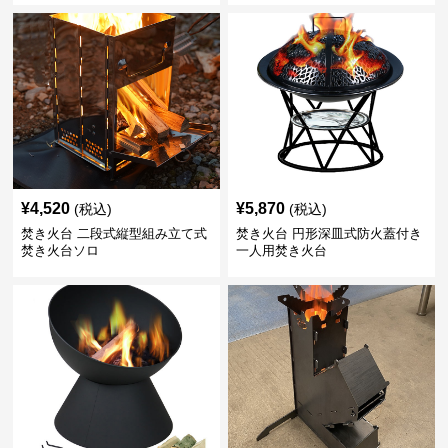
¥
4,520
¥
5,870
(税込)
(税込)
焚き火台 二段式縦型組み立て式
焚き火台 円形深皿式防火蓋付き
焚き火台ソロ
一人用焚き火台