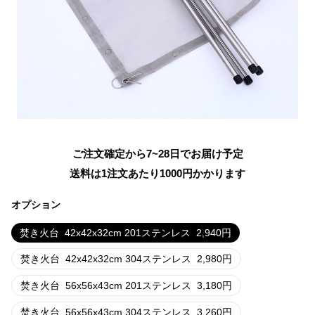
ご注文確定から7~28日でお届け予定
送料は1注文あたり
1000
円かかります
オプション
焚き火台
42x42x32cm 201ステンレス
2,940
円
焚き火台
42x42x32cm 304ステンレス
2,980
円
焚き火台
56x56x43cm 201ステンレス
3,180
円
焚き火台
56x56x43cm 304ステンレス
3,260
円