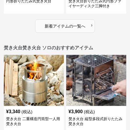
円形折りたたみ式焚き火台
焚き火台折りたたみ式円形ファ
イヤーディスク三脚付き
›
新着アイテムの一覧へ
焚き火台焚き火台 ソロのおすすめアイテム
¥
3,340
¥
3,900
(税込)
(税込)
焚き火台 二重構造円筒型一人用
焚き火台 縦型多段式折りたたみ
焚き火台
焚き火台