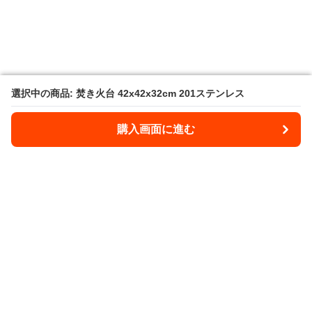
選択中の商品: 焚き火台 42x42x32cm 201ステンレス
選択中の商品: 焚き火台 42x42x32cm 201ステンレス
購入画面に進む
購入画面に進む
Takibee
について