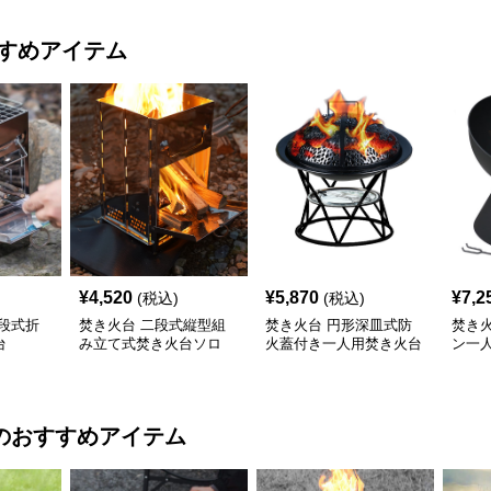
すめアイテム
¥
4,520
¥
5,870
¥
7,2
(税込)
(税込)
段式折
焚き火台 二段式縦型組
焚き火台 円形深皿式防
焚き
台
み立て式焚き火台ソロ
火蓋付き一人用焚き火台
ン一
のおすすめアイテム