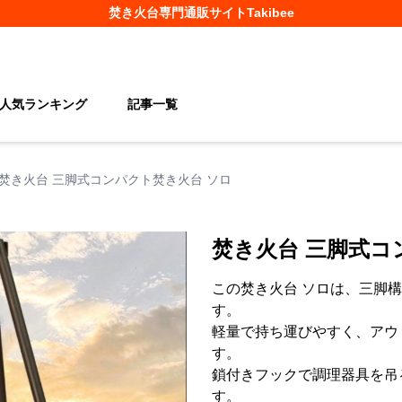
焚き火台
専門通販サイト
Takibee
人気ランキング
記事一覧
焚き火台 三脚式コンパクト焚き火台 ソロ
焚き火台 三脚式コ
この焚き火台 ソロは、三脚
す。
軽量で持ち運びやすく、アウ
す。
鎖付きフックで調理器具を吊
す。