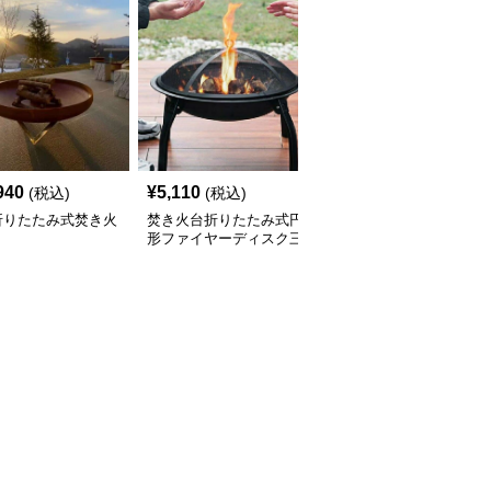
940
¥
5,110
¥
22,880
(税込)
(税込)
(税込)
折りたたみ式焚き火
焚き火台折りたたみ式円
焚き火台多機能幾何学模
形ファイヤーディスク三
様ファイヤーディスク
脚付き