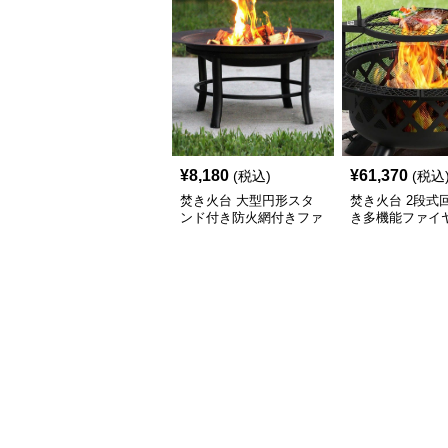
¥
8,180
¥
61,370
(税込)
(税込
焚き火台 大型円形スタ
焚き火台 2段式
ンド付き防火網付きファ
き多機能ファイ
イヤーディスク
スク