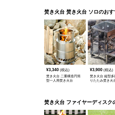
焚き火台
焚き火台 ソロ
のおす
¥
3,340
¥
3,900
(税込)
(税込)
焚き火台 二重構造円筒
焚き火台 縦型多
型一人用焚き火台
りたたみ焚き火
焚き火台
ファイヤーディスク