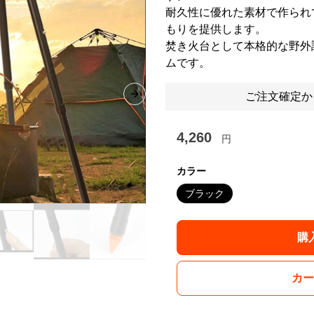
耐久性に優れた素材で作られ
もりを提供します。
焚き火台として本格的な野外
ムです。
ご注文確定か
Next slide
4,260
円
カラー
ブラック
購
カー