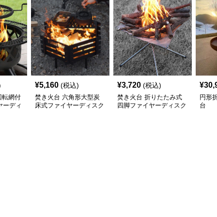
¥
5,160
¥
3,720
¥
30,
)
(税込)
(税込)
回転網付
焚き火台 六角形大型炭
焚き火台 折りたたみ式
円形
ヤーディ
床式ファイヤーディスク
四脚ファイヤーディスク
台