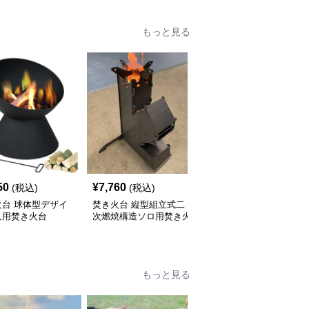
もっと見る
50
¥
7,760
¥
6,930
(税込)
(税込)
(税込)
火台 球体型デザイ
焚き火台 縦型組立式二
焚き火台 二段式薪スト
人用焚き火台
次燃焼構造ソロ用焚き火
ーブ型焚き火台ソロ用四
台
脚スタンド
もっと見る