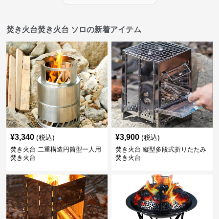
焚き火台焚き火台 ソロの新着アイテム
¥
3,340
¥
3,900
(税込)
(税込)
焚き火台 二重構造円筒型一人用
焚き火台 縦型多段式折りたたみ
焚き火台
焚き火台