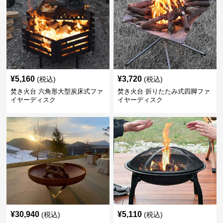
¥
5,160
¥
3,720
(税込)
(税込)
焚き火台 六角形大型炭床式ファ
焚き火台 折りたたみ式四脚ファ
イヤーディスク
イヤーディスク
¥
30,940
¥
5,110
(税込)
(税込)