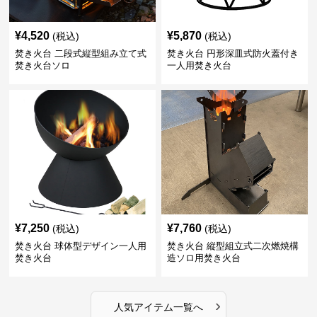
¥
4,520
¥
5,870
(税込)
(税込)
焚き火台 二段式縦型組み立て式
焚き火台 円形深皿式防火蓋付き
焚き火台ソロ
一人用焚き火台
¥
7,250
¥
7,760
(税込)
(税込)
焚き火台 球体型デザイン一人用
焚き火台 縦型組立式二次燃焼構
焚き火台
造ソロ用焚き火台
›
人気アイテム一覧へ