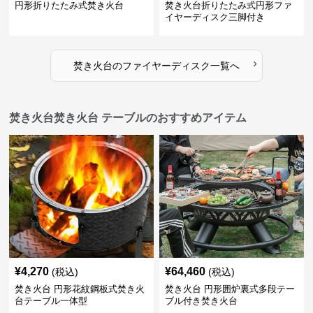
円形折りたたみ式焚き火台
焚き火台折りたたみ式円形ファ
イヤーディスク三脚付き
›
焚き火台
の
ファイヤーディスク
一覧へ
焚き火台焚き火台 テーブルのおすすめアイテム
¥
4,270
¥
64,460
(税込)
(税込)
焚き火台 円形花紋鋼板式焚き火
焚き火台 円形囲炉裏式多段テー
台テーブル一体型
ブル付き焚き火台