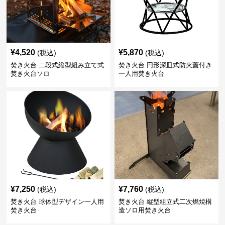
¥
4,520
¥
5,870
(税込)
(税込)
焚き火台 二段式縦型組み立て式
焚き火台 円形深皿式防火蓋付き
焚き火台ソロ
一人用焚き火台
¥
7,250
¥
7,760
(税込)
(税込)
焚き火台 球体型デザイン一人用
焚き火台 縦型組立式二次燃焼構
焚き火台
造ソロ用焚き火台