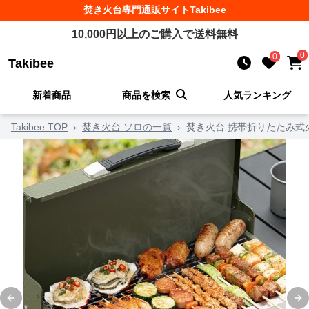
焚き火台
専門通販サイト
Takibee
10,000
円以上のご購入で送料無料
0
0
Takibee
新着商品
商品を検索
人気ランキング
Takibee TOP
›
焚き火台 ソロの一覧
›
焚き火台 携帯折りたたみ式
Previous slide
Ne