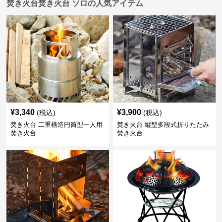
焚き火台焚き火台 ソロの人気アイテム
¥
3,340
¥
3,900
(税込)
(税込)
焚き火台 二重構造円筒型一人用
焚き火台 縦型多段式折りたたみ
焚き火台
焚き火台