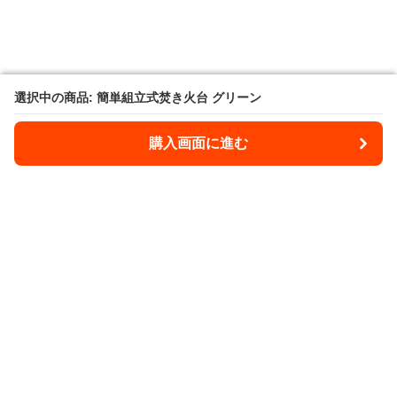
選択中の商品: 簡単組立式焚き火台 グリーン
選択中の商品: 簡単組立式焚き火台 グリーン
購入画面に進む
購入画面に進む
Takibee
について