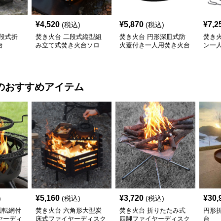
¥
4,520
¥
5,870
¥
7,2
(税込)
(税込)
段式折
焚き火台 二段式縦型組
焚き火台 円形深皿式防
焚き
台
み立て式焚き火台ソロ
火蓋付き一人用焚き火台
ン一
のおすすめアイテム
¥
5,160
¥
3,720
¥
30,
)
(税込)
(税込)
回転網付
焚き火台 六角形大型炭
焚き火台 折りたたみ式
円形
ヤーディ
床式ファイヤーディスク
四脚ファイヤーディスク
台