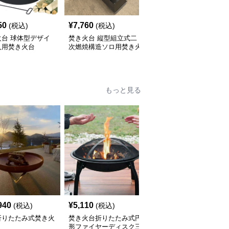
50
¥
7,760
¥
6,930
(税込)
(税込)
(税込)
火台 球体型デザイ
焚き火台 縦型組立式二
焚き火台 二段式薪スト
人用焚き火台
次燃焼構造ソロ用焚き火
ーブ型焚き火台ソロ用四
台
脚スタンド
もっと見る
940
¥
5,110
¥
22,880
(税込)
(税込)
(税込)
折りたたみ式焚き火
焚き火台折りたたみ式円
焚き火台多機能幾何学模
形ファイヤーディスク三
様ファイヤーディスク