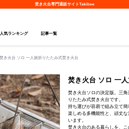
焚き火台
専門通販サイト
Takibee
人気ランキング
記事一覧
焚き火台 ソロ 一人旅折りたたみ式焚き火台
焚き火台 ソロ 一
焚き火台ソロの決定版。三角
りたたみ式焚き火台です。
持ち運びが容易で組み立て簡
楽しめる多機能性と、頑丈な
います。
焚き火台のある暮らしを、こ