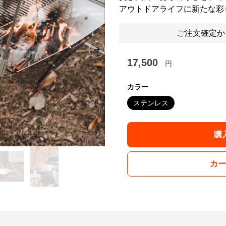
アウトドアライフに新たな彩
ご注文確定か
Next slide
17,500
円
カラー
ステンレス
購
カー