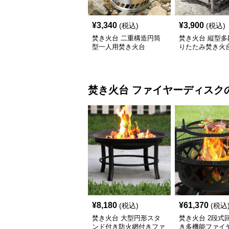
¥
3,340
¥
3,900
(税込)
(税込)
焚き火台 二重構造円筒
焚き火台 縦型多
型一人用焚き火台
りたたみ焚き火
焚き火台
ファイヤーディスク
¥
8,180
¥
61,370
(税込)
(税込
焚き火台 大型円形スタ
焚き火台 2段式
ンド付き防火網付きファ
き多機能ファイ