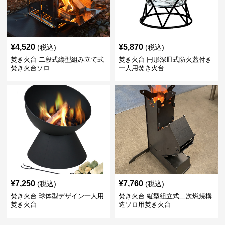
¥
4,520
¥
5,870
(税込)
(税込)
焚き火台 二段式縦型組み立て式
焚き火台 円形深皿式防火蓋付き
焚き火台ソロ
一人用焚き火台
¥
7,250
¥
7,760
(税込)
(税込)
焚き火台 球体型デザイン一人用
焚き火台 縦型組立式二次燃焼構
焚き火台
造ソロ用焚き火台