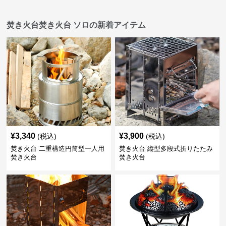
焚き火台焚き火台 ソロの新着アイテム
¥
3,340
¥
3,900
(税込)
(税込)
焚き火台 二重構造円筒型一人用
焚き火台 縦型多段式折りたたみ
焚き火台
焚き火台