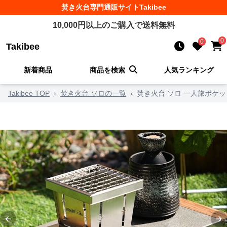
焚き火台
専門通販サイト
Takibee
10,000
円以上のご購入で送料無料
0
0
Takibee
新着商品
商品を検索
人気ランキング
Takibee TOP
›
焚き火台 ソロの一覧
›
焚き火台 ソロ 一人旅ポケ
Previous slide
Ne