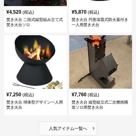
¥
4,520
¥
5,870
(税込)
(税込)
焚き火台 二段式縦型組み立て式
焚き火台 円形深皿式防火蓋付き
焚き火台ソロ
一人用焚き火台
¥
7,250
¥
7,760
(税込)
(税込)
焚き火台 球体型デザイン一人用
焚き火台 縦型組立式二次燃焼構
焚き火台
造ソロ用焚き火台
›
人気アイテム一覧へ