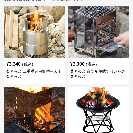
¥
3,340
¥
3,900
(税込)
(税込)
焚き火台 二重構造円筒型一人用
焚き火台 縦型多段式折りたたみ
焚き火台
焚き火台