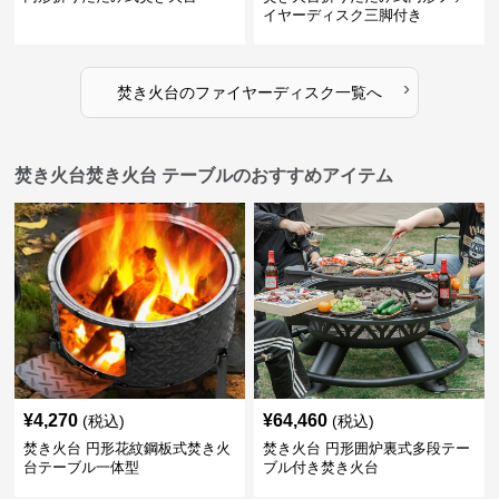
イヤーディスク三脚付き
›
焚き火台
の
ファイヤーディスク
一覧へ
焚き火台焚き火台 テーブルのおすすめアイテム
¥
4,270
¥
64,460
(税込)
(税込)
焚き火台 円形花紋鋼板式焚き火
焚き火台 円形囲炉裏式多段テー
台テーブル一体型
ブル付き焚き火台