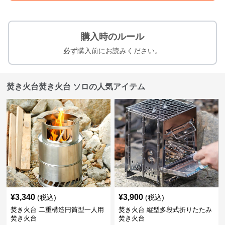
購入時のルール
必ず購入前にお読みください。
焚き火台焚き火台 ソロの人気アイテム
¥
3,340
¥
3,900
(税込)
(税込)
焚き火台 二重構造円筒型一人用
焚き火台 縦型多段式折りたたみ
焚き火台
焚き火台