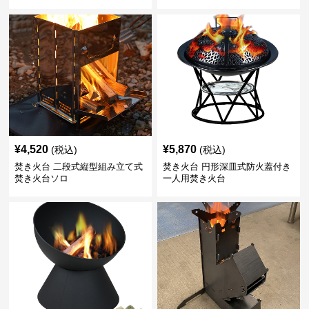
¥
4,520
¥
5,870
(税込)
(税込)
焚き火台 二段式縦型組み立て式
焚き火台 円形深皿式防火蓋付き
焚き火台ソロ
一人用焚き火台