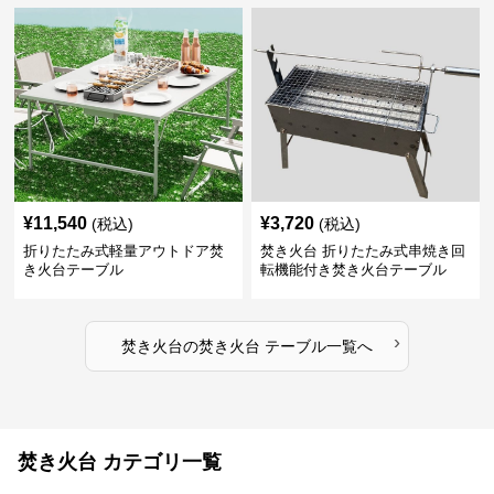
¥
11,540
¥
3,720
(税込)
(税込)
折りたたみ式軽量アウトドア焚
焚き火台 折りたたみ式串焼き回
き火台テーブル
転機能付き焚き火台テーブル
›
焚き火台
の
焚き火台 テーブル
一覧へ
焚き火台 カテゴリ一覧