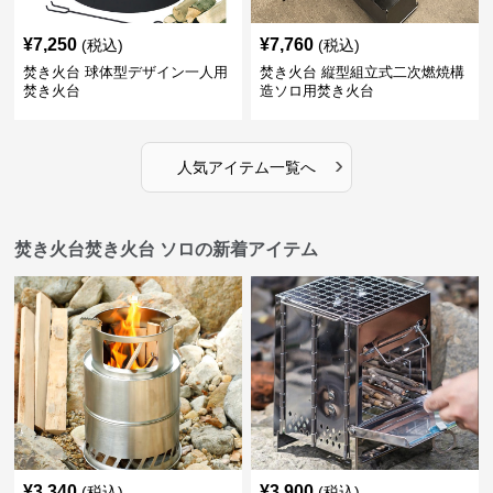
¥
7,250
¥
7,760
(税込)
(税込)
焚き火台 球体型デザイン一人用
焚き火台 縦型組立式二次燃焼構
焚き火台
造ソロ用焚き火台
›
人気アイテム一覧へ
焚き火台焚き火台 ソロの新着アイテム
¥
3,340
¥
3,900
(税込)
(税込)