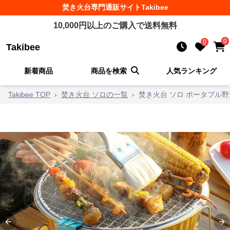
焚き火台
専門通販サイト
Takibee
10,000
円以上のご購入で送料無料
0
0
Takibee
新着商品
商品を検索
人気ランキング
Takibee TOP
›
焚き火台 ソロの一覧
›
焚き火台 ソロ ポータブル
Previous slide
Ne