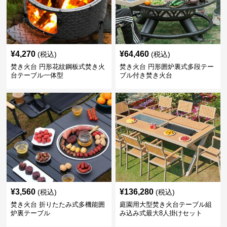
¥
4,270
¥
64,460
(税込)
(税込)
焚き火台 円形花紋鋼板式焚き火
焚き火台 円形囲炉裏式多段テー
台テーブル一体型
ブル付き焚き火台
¥
3,560
¥
136,280
(税込)
(税込)
焚き火台 折りたたみ式多機能囲
庭園用大型焚き火台テーブル組
炉裏テーブル
み込み式最大8人掛けセット