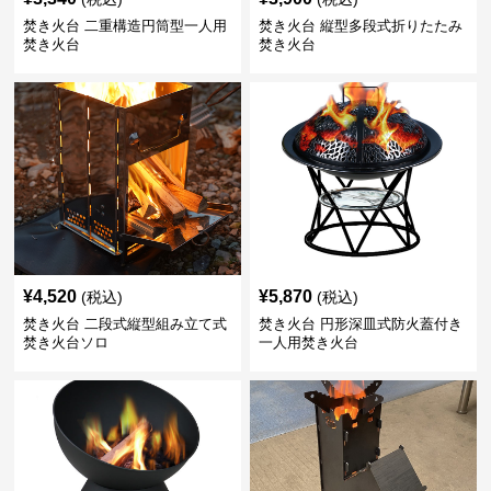
焚き火台 二重構造円筒型一人用
焚き火台 縦型多段式折りたたみ
焚き火台
焚き火台
¥
4,520
¥
5,870
(税込)
(税込)
焚き火台 二段式縦型組み立て式
焚き火台 円形深皿式防火蓋付き
焚き火台ソロ
一人用焚き火台