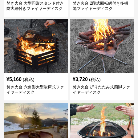
焚き火台 大型円形スタンド付き
焚き火台 2段式回転網付き多機
防火網付きファイヤーディスク
能ファイヤーディスク
¥
5,160
¥
3,720
(税込)
(税込)
焚き火台 六角形大型炭床式ファ
焚き火台 折りたたみ式四脚ファ
イヤーディスク
イヤーディスク