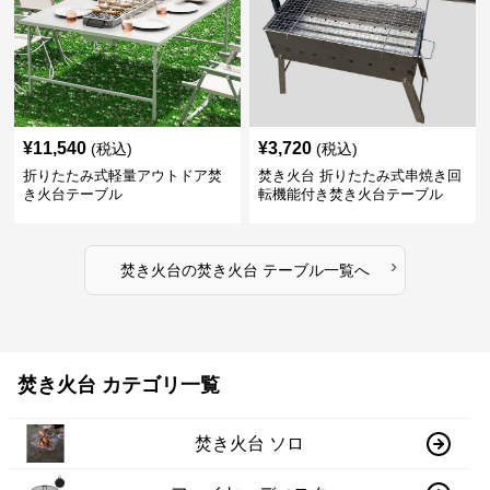
¥
11,540
¥
3,720
(税込)
(税込)
折りたたみ式軽量アウトドア焚
焚き火台 折りたたみ式串焼き回
き火台テーブル
転機能付き焚き火台テーブル
›
焚き火台
の
焚き火台 テーブル
一覧へ
焚き火台 カテゴリ一覧
焚き火台 ソロ