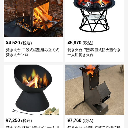
¥
4,520
¥
5,870
(税込)
(税込)
焚き火台 二段式縦型組み立て式
焚き火台 円形深皿式防火蓋付き
焚き火台ソロ
一人用焚き火台
¥
7,250
¥
7,760
(税込)
(税込)
焚き火台 球体型デザイン一人用
焚き火台 縦型組立式二次燃焼構