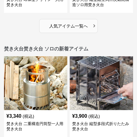
焚き火台
造ソロ用焚き火台
›
人気アイテム一覧へ
焚き火台焚き火台 ソロの新着アイテム
¥
3,340
¥
3,900
(税込)
(税込)
焚き火台 二重構造円筒型一人用
焚き火台 縦型多段式折りたたみ
焚き火台
焚き火台