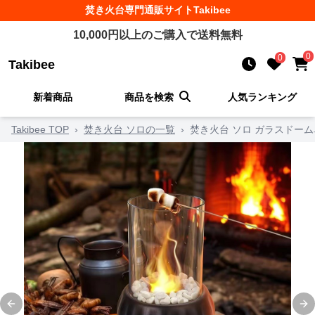
焚き火台
専門通販サイト
Takibee
10,000
円以上のご購入で送料無料
0
0
Takibee
新着商品
商品を検索
人気ランキング
Takibee TOP
›
焚き火台 ソロの一覧
›
焚き火台 ソロ ガラスドー
Previous slide
Ne