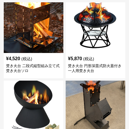
¥
4,520
¥
5,870
(税込)
(税込)
焚き火台 二段式縦型組み立て式
焚き火台 円形深皿式防火蓋付き
焚き火台ソロ
一人用焚き火台