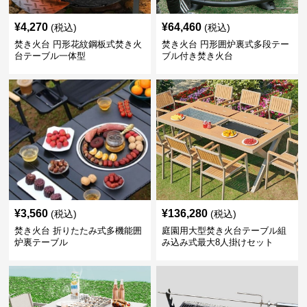
¥
4,270
¥
64,460
(税込)
(税込)
焚き火台 円形花紋鋼板式焚き火
焚き火台 円形囲炉裏式多段テー
台テーブル一体型
ブル付き焚き火台
¥
3,560
¥
136,280
(税込)
(税込)
焚き火台 折りたたみ式多機能囲
庭園用大型焚き火台テーブル組
炉裏テーブル
み込み式最大8人掛けセット