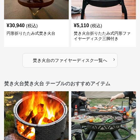
¥
30,940
¥
5,110
(税込)
(税込)
円形折りたたみ式焚き火台
焚き火台折りたたみ式円形ファ
イヤーディスク三脚付き
›
焚き火台
の
ファイヤーディスク
一覧へ
焚き火台焚き火台 テーブルのおすすめアイテム