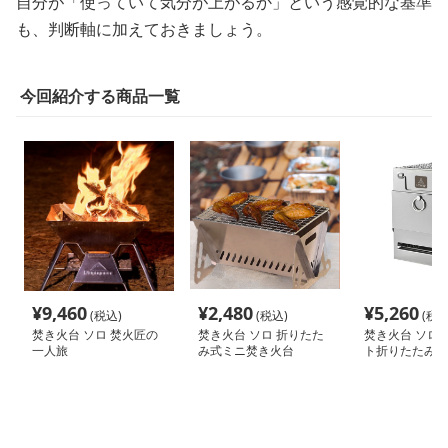
自分が「使っていて気分が上がるか」という感覚的な基準
も、判断軸に加えておきましょう。
今回紹介する商品一覧
¥
9,460
¥
2,480
¥
5,260
(税込)
(税込)
(税込
焚き火台 ソロ 焚火匠の
焚き火台 ソロ 折りたた
焚き火台 ソロ 
一人旅
み式ミニ焚き火台
ト折りたたみ式