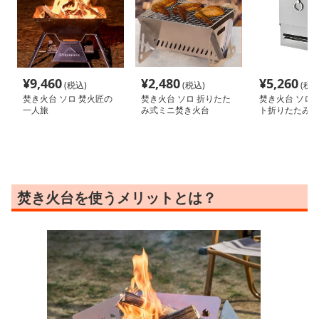
¥
9,460
¥
2,480
¥
5,260
(税込)
(税込)
(税込
焚き火台 ソロ 焚火匠の
焚き火台 ソロ 折りたた
焚き火台 ソロ 
一人旅
み式ミニ焚き火台
ト折りたたみ式
焚き火台を使うメリットとは？