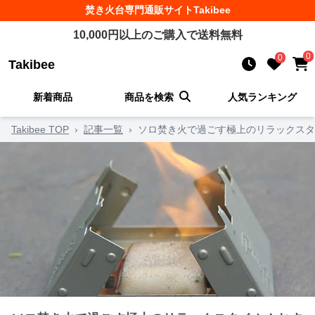
焚き火台
専門通販サイト
Takibee
10,000
円以上のご購入で送料無料
0
0
Takibee
新着商品
商品を検索
人気ランキング
Takibee TOP
›
記事一覧
›
ソロ焚き火で過ごす極上のリラックスタ