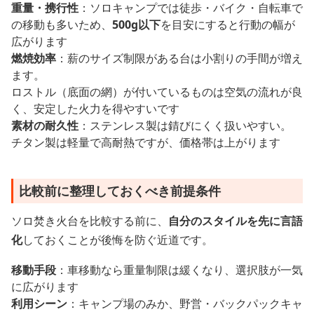
重量・携行性
：ソロキャンプでは徒歩・バイク・自転車で
の移動も多いため、
500g以下
を目安にすると行動の幅が
広がります
燃焼効率
：薪のサイズ制限がある台は小割りの手間が増え
ます。
ロストル（底面の網）が付いているものは空気の流れが良
く、安定した火力を得やすいです
素材の耐久性
：ステンレス製は錆びにくく扱いやすい。
チタン製は軽量で高耐熱ですが、価格帯は上がります
比較前に整理しておくべき前提条件
ソロ焚き火台を比較する前に、
自分のスタイルを先に言語
化
しておくことが後悔を防ぐ近道です。
移動手段
：車移動なら重量制限は緩くなり、選択肢が一気
に広がります
利用シーン
：キャンプ場のみか、野営・バックパックキャ