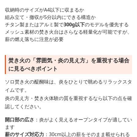
収納時のサイズがA4以下に収まるか
組み立て・撤収が5分以内にできる構造か
チタン製またはアルミ製で
300g以下
のモデルを優先する
メッシュ素材の焚き火台はさらなる軽量化が可能ですが、
薪の燃え落ちに注意が必要
焚き火の「雰囲気・炎の見え方」を重視する場合
に見るべきポイント
ソロ焚き火の醍醐味は、炎をひとりで眺めるリラックスタ
イムです。
炎の見え方・焚き火体験の質を重視するなら以下の点を確
認してください。
開口部の広さ
：炎がよく見えるオープンタイプが適してい
ます
薪のサイズ対応力
：30cm以上の薪をそのまま載せられる