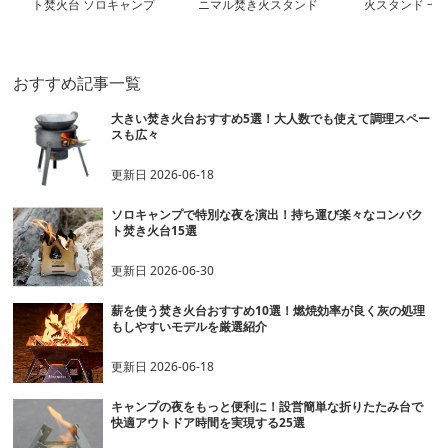
ト焚火台 ソロキャンプ
ニマル焚き火スタンド
火スタンド 一
の友
おすすめ記事一覧
大きい焚き火台おすすめ5選！大人数でも使えて調理スペー
スも広々
更新日
2026-06-18
ソロキャンプで特別な夜を演出！持ち運び楽々なコンパク
ト焚き火台15選
更新日
2026-06-30
薪を使う焚き火台おすすめ10選！燃焼効率が良く灰の処理
もしやすいモデルを厳選紹介
更新日
2026-06-18
キャンプの夜をもっと便利に！設営簡単な折りたたみ台で
快適アウトドア時間を実現する25選