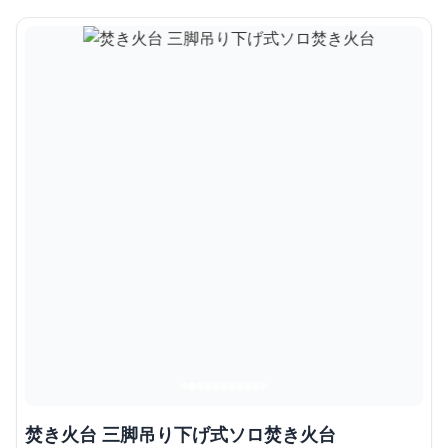
焚き火台 三脚吊り下げ式ソロ焚き火台