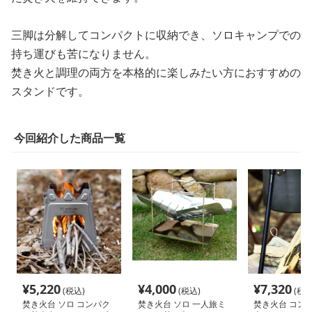
三脚は分解してコンパクトに収納でき、ソロキャンプでの
持ち運びも苦になりません。
焚き火と調理の両方を本格的に楽しみたい方におすすめの
スタンドです。
今回紹介した商品一覧
¥
5,220
¥
4,000
¥
7,320
(税込)
(税込)
(税込
焚き火台 ソロ コンパク
焚き火台 ソロ 一人旅ミ
焚き火台 コン