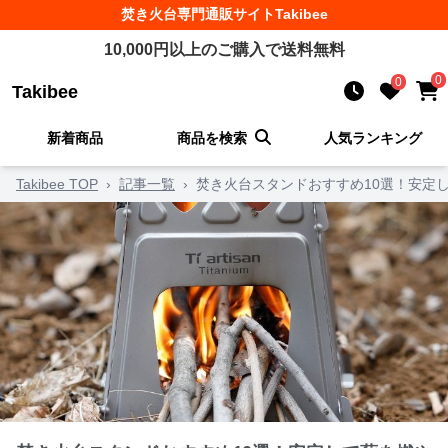
焚き火台
専門通販サイト
Takibee
10,000
円以上のご購入で送料無料
0
0
Takibee
新着商品
商品を検索
人気ランキング
Takibee TOP
›
記事一覧
›
焚き火台スタンドおすすめ10選！安定