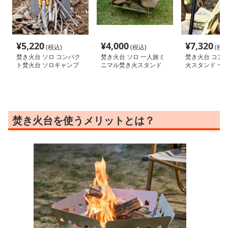
¥
5,220
¥
4,000
¥
7,320
(税込)
(税込)
(税込
焚き火台 ソロ コンパク
焚き火台 ソロ 一人旅ミ
焚き火台 コン
ト焚火台 ソロキャンプ
ニマル焚き火スタンド
火スタンド 一
の友
焚き火台を使うメリットとは？