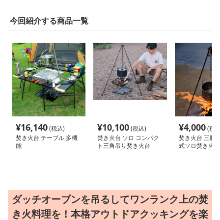
今回紹介する商品一覧
¥
16,140
¥
10,100
¥
4,000
(税込)
(税込)
(税込
焚き火台 テーブル 多機
焚き火台 ソロ コンパク
焚き火台 三脚
能
ト三角吊り焚き火台
式ソロ焚き火台
ダッチオーブンを吊るしてワンランク上の焚
き火料理を！本格アウトドアクッキングを楽