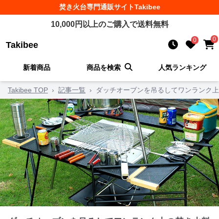
焚き火台
専門通販サイト
Takibee
10,000
円以上のご購入で送料無料
0
0
Takibee
新着商品
商品を検索
人気ランキング
Takibee TOP
›
記事一覧
›
ダッチオーブンを吊るしてワンランク上