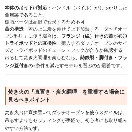
本体の吊り下げ対応
：ハンドル（バイル）がしっかりした
金属製であること。
樹脂パーツは高温で変形するため不可
蓋の構造
：蓋の上に炭を乗せて上下加熱する「ダッチオー
ブン料理」に使う場合は、
フランジ（縁）付きの蓋
が必須
トライポッドとの互換性
：購入するダッチオーブンのサイ
ズとトライポッドのチェーン・フックが合うか確認する
吊るして焚き火調理を楽しむなら、
鋳鉄製・脚付き・フラ
ンジ蓋付き
の3条件を満たすモデルを選ぶのが最善です。
焚き火の「直置き・炭火調理」を重視する場合に
見るべきポイント
焚き火台に直接置いてダッチオーブンを使うスタイルは、
吊るすよりもセッティングが手軽で、初心者にも取り組み
やすい方法です。