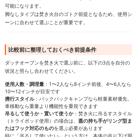
可能になります。
脚なしタイプは焚き火台のゴトク前提となるため、使用シ
ーンに合わせて選ぶことが重要です。
比較前に整理しておくべき前提条件
ダッチオーブンを焚き火で選ぶ前に、以下の3点を自分の
状況と照らし合わせてください。
使用人数・調理量
：1〜2人なら8インチ前後、4〜6人なら
10〜12インチが目安です
携行スタイル
：バックパックキャンプなら軽量素材優先。
車移動なら重量より機能性を重視できます
吊るして使うか・置いて使うか
：焚き火に吊るすスタイル
（トライポッド使用）の場合は、
蓋の持ち手がリング型ま
たはフック対応のもの
を選ぶ必要があります
特に「吊るして使いたい」という方は、本体の吊り下げ用