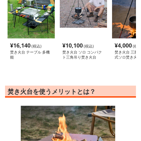
¥
16,140
¥
10,100
¥
4,000
(税込)
(税込)
(税込
焚き火台 テーブル 多機
焚き火台 ソロ コンパク
焚き火台 三脚
能
ト三角吊り焚き火台
式ソロ焚き火台
焚き火台を使うメリットとは？