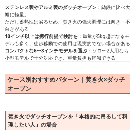
ステンレス製やアルミ製のダッチオーブン
：鋳鉄に比べ大
幅に軽量。
ただし蓄熱性は劣るため、焚き火の強火調理には向き・不
向きがある
10インチ以上は携行前提で検討を
：重量が5kg超になるモ
デルも多く、徒歩移動での使用は現実的でない場合がある
コンパクトな6〜8インチモデルを選ぶ
：ソロ〜2人用なら
小型モデルで十分対応でき、重量負担も軽減できる
ケース別おすすめパターン｜焚き火×ダッチ
オーブン
焚き火でダッチオーブンを「本格的に吊るして料
理したい人」の場合