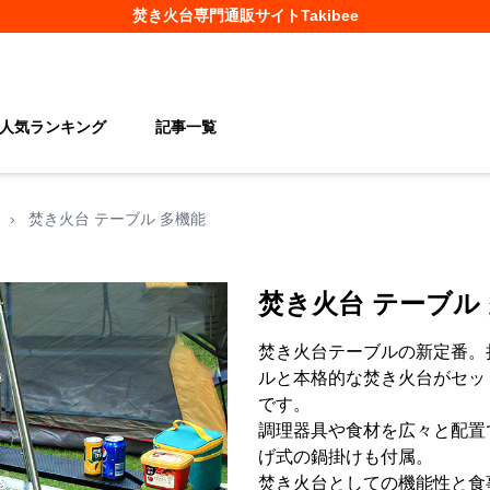
焚き火台
専門通販サイト
Takibee
人気ランキング
記事一覧
›
焚き火台 テーブル 多機能
焚き火台 テーブル
焚き火台テーブルの新定番。
ルと本格的な焚き火台がセッ
です。
調理器具や食材を広々と配置
げ式の鍋掛けも付属。
焚き火台としての機能性と食