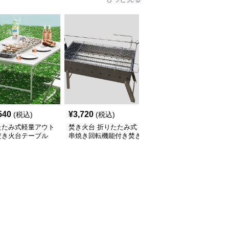
540
¥
3,720
¥
4,200
(税込)
(税込)
(税込)
たたみ式軽量アウト
焚き火台 折りたたみ式
焚き火台 折りたたみ式
焚き火台テーブル
串焼き回転機能付き焚き
大型焚き火台テーブル
火台テーブル