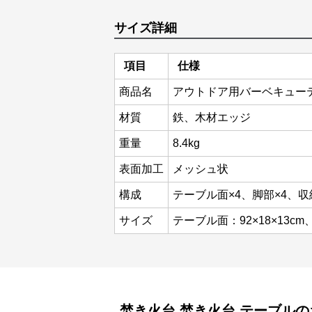
サイズ詳細
項目
仕様
商品名
アウトドア用バーベキュー
材質
鉄、木材エッジ
重量
8.4kg
表面加工
メッシュ状
構成
テーブル面×4、脚部×4、収
サイズ
テーブル面：92×18×13cm、
焚き火台
焚き火台 テーブル
の