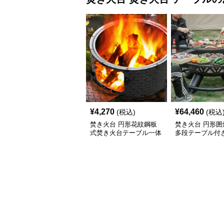
¥
4,270
¥
64,460
(税込)
(税込
焚き火台 円形花紋鋼板
焚き火台 円形囲
式焚き火台テーブル一体
多段テーブル付
型
台