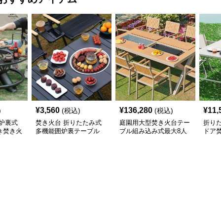
¥
3,560
¥
136,280
¥
11,
)
(税込)
(税込)
炉裏式
焚き火台 折りたたみ式
庭園用大型焚き火台テー
折り
き焚き火
多機能囲炉裏テーブル
ブル組み込み式最大8人
ドア
掛けセット