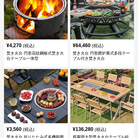
¥
4,270
¥
64,460
(税込)
(税込)
焚き火台 円形花紋鋼板式焚き火
焚き火台 円形囲炉裏式多段テー
台テーブル一体型
ブル付き焚き火台
¥
3,560
¥
136,280
(税込)
(税込)
焚き火台 折りたたみ式多機能囲
庭園用大型焚き火台テーブル組