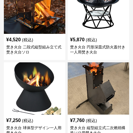
¥
4,520
¥
5,870
(税込)
(税込)
焚き火台 二段式縦型組み立て式
焚き火台 円形深皿式防火蓋付き
焚き火台ソロ
一人用焚き火台
¥
7,250
¥
7,760
(税込)
(税込)
焚き火台 球体型デザイン一人用
焚き火台 縦型組立式二次燃焼構
焚き火台
造ソロ用焚き火台