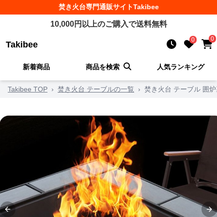
焚き火台
専門通販サイト
Takibee
10,000
円以上のご購入で送料無料
0
0
Takibee
新着商品
商品を検索
人気ランキング
Takibee TOP
›
焚き火台 テーブルの一覧
›
焚き火台 テーブル 囲
Previous slide
Ne