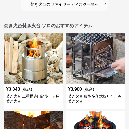
›
焚き火台
の
ファイヤーディスク
一覧へ
焚き火台焚き火台 ソロのおすすめアイテム
¥
3,340
¥
3,900
(税込)
(税込)
焚き火台 二重構造円筒型一人用
焚き火台 縦型多段式折りたたみ
焚き火台
焚き火台