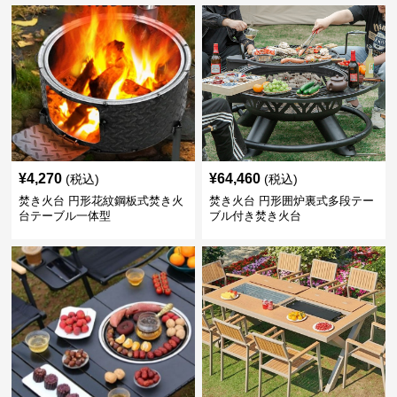
¥
4,270
¥
64,460
(税込)
(税込)
焚き火台 円形花紋鋼板式焚き火
焚き火台 円形囲炉裏式多段テー
台テーブル一体型
ブル付き焚き火台