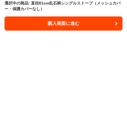
選択中の商品: 直径81cm乱石柄シングルストーブ（メッシュカバ
選択中の商品: 直径81cm乱石柄シングルストーブ（メッシュカバ
ー・保護カバーなし）
ー・保護カバーなし）
購入画面に進む
購入画面に進む
Takibee
について
会社概要
利用規約