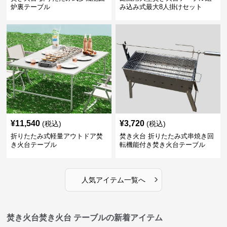
炉裏テーブル
み込み式最大8人掛けセット
¥
11,540
¥
3,720
(税込)
(税込)
折りたたみ式軽量アウトドア焚
焚き火台 折りたたみ式串焼き回
き火台テーブル
転機能付き焚き火台テーブル
›
人気アイテム一覧へ
焚き火台焚き火台 テーブルの新着アイテム