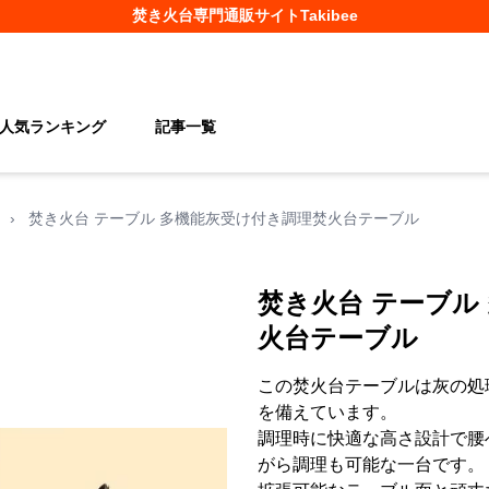
焚き火台
専門通販サイト
Takibee
人気ランキング
記事一覧
›
焚き火台 テーブル 多機能灰受け付き調理焚火台テーブル
焚き火台 テーブル
火台テーブル
この焚火台テーブルは灰の処
を備えています。
調理時に快適な高さ設計で腰
がら調理も可能な一台です。