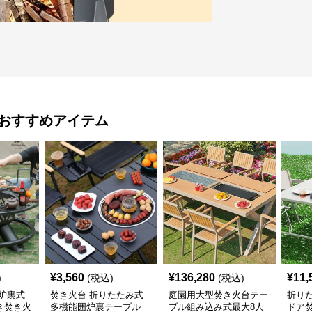
おすすめアイテム
¥
3,560
¥
136,280
¥
11,
)
(税込)
(税込)
炉裏式
焚き火台 折りたたみ式
庭園用大型焚き火台テー
折り
き焚き火
多機能囲炉裏テーブル
ブル組み込み式最大8人
ドア