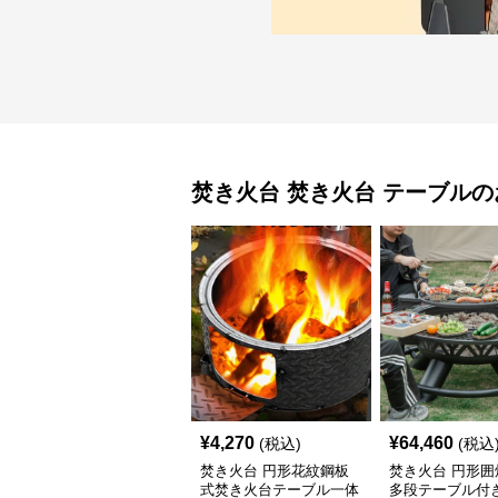
焚き火台
焚き火台 テーブル
の
¥
4,270
¥
64,460
(税込)
(税込
焚き火台 円形花紋鋼板
焚き火台 円形囲
式焚き火台テーブル一体
多段テーブル付