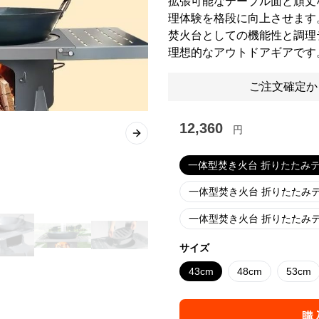
拡張可能なテーブル面と頑丈
理体験を格段に向上させます
焚火台としての機能性と調理
理想的なアウトドアギアです
ご注文確定か
12,360
円
Next slide
一体型焚き火台 折りたたみ
一体型焚き火台 折りたたみ
一体型焚き火台 折りたたみ
サイズ
43cm
48cm
53cm
購