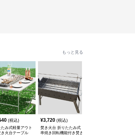
もっと見る
540
¥
3,720
¥
4,200
(税込)
(税込)
(税込)
たたみ式軽量アウト
焚き火台 折りたたみ式
焚き火台 折りたたみ式
焚き火台テーブル
串焼き回転機能付き焚き
大型焚き火台テーブル