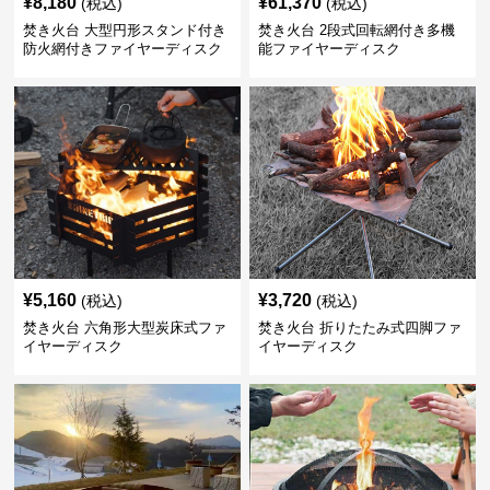
¥
8,180
¥
61,370
(税込)
(税込)
焚き火台 大型円形スタンド付き
焚き火台 2段式回転網付き多機
防火網付きファイヤーディスク
能ファイヤーディスク
¥
5,160
¥
3,720
(税込)
(税込)
焚き火台 六角形大型炭床式ファ
焚き火台 折りたたみ式四脚ファ
イヤーディスク
イヤーディスク