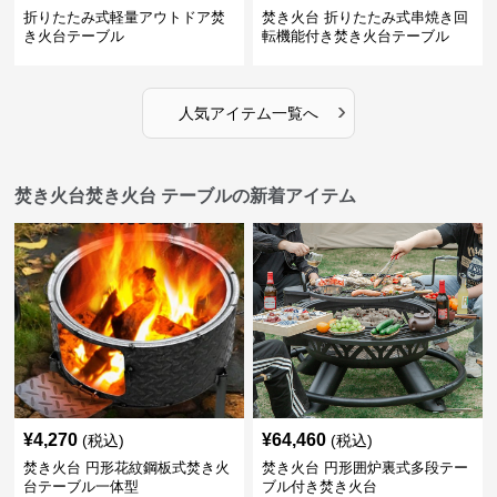
折りたたみ式軽量アウトドア焚
焚き火台 折りたたみ式串焼き回
き火台テーブル
転機能付き焚き火台テーブル
›
人気アイテム一覧へ
焚き火台焚き火台 テーブルの新着アイテム
¥
4,270
¥
64,460
(税込)
(税込)
焚き火台 円形花紋鋼板式焚き火
焚き火台 円形囲炉裏式多段テー
台テーブル一体型
ブル付き焚き火台