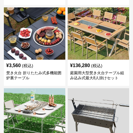
¥
3,560
¥
136,280
(税込)
(税込)
焚き火台 折りたたみ式多機能囲
庭園用大型焚き火台テーブル組
炉裏テーブル
み込み式最大8人掛けセット