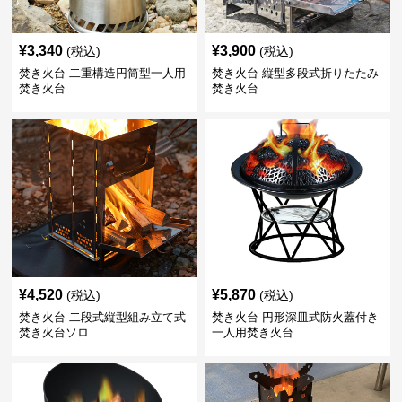
¥
3,340
¥
3,900
(税込)
(税込)
焚き火台 二重構造円筒型一人用
焚き火台 縦型多段式折りたたみ
焚き火台
焚き火台
¥
4,520
¥
5,870
(税込)
(税込)
焚き火台 二段式縦型組み立て式
焚き火台 円形深皿式防火蓋付き
焚き火台ソロ
一人用焚き火台