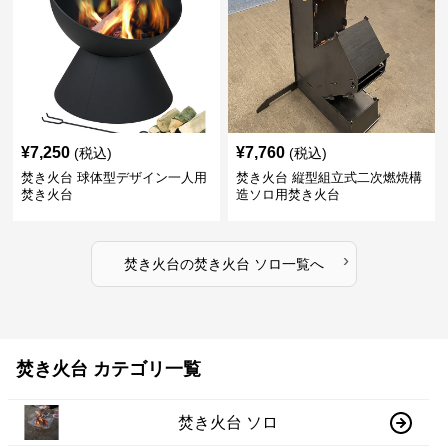
¥
7,250
¥
7,760
(税込)
(税込)
焚き火台 球体型デザイン一人用
焚き火台 縦型組立式二次燃焼構
焚き火台
造ソロ用焚き火台
›
焚き火台
の
焚き火台 ソロ
一覧へ
焚き火台 カテゴリ一覧
焚き火台 ソロ