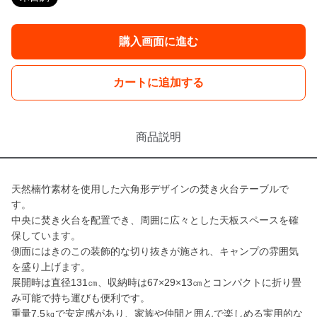
購入画面に進む
カートに追加する
商品説明
天然楠竹素材を使用した六角形デザインの焚き火台テーブルで
す。
中央に焚き火台を配置でき、周囲に広々とした天板スペースを確
保しています。
側面にはきのこの装飾的な切り抜きが施され、キャンプの雰囲気
を盛り上げます。
展開時は直径131㎝、収納時は67×29×13㎝とコンパクトに折り畳
み可能で持ち運びも便利です。
重量7.5㎏で安定感があり、家族や仲間と囲んで楽しめる実用的な