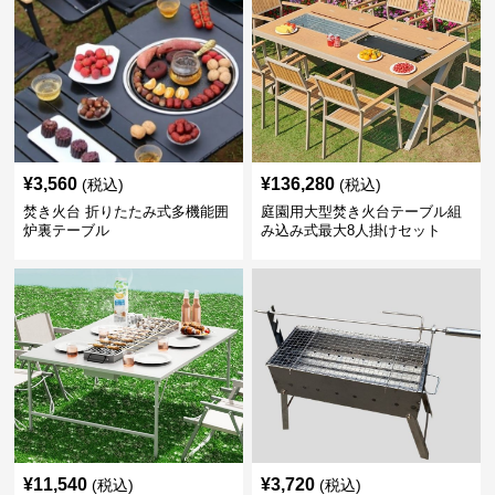
¥
3,560
¥
136,280
(税込)
(税込)
焚き火台 折りたたみ式多機能囲
庭園用大型焚き火台テーブル組
炉裏テーブル
み込み式最大8人掛けセット
¥
11,540
¥
3,720
(税込)
(税込)