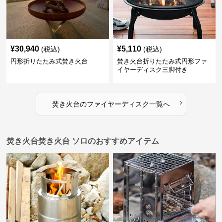
¥
30,940
¥
5,110
(税込)
(税込)
円形折りたたみ式焚き火台
焚き火台折りたたみ式円形ファ
イヤーディスク三脚付き
›
焚き火台
の
ファイヤーディスク
一覧へ
焚き火台焚き火台 ソロのおすすめアイテム