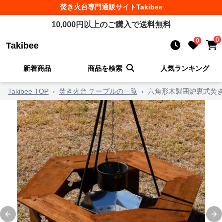
焚き火台
専門通販サイト
Takibee
10,000
円以上のご購入で送料無料
0
0
Takibee
新着商品
商品を検索
人気ランキング
Takibee TOP
›
焚き火台 テーブルの一覧
›
六角形木製囲炉裏式焚
Previous slide
Ne