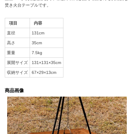
焚き火台テーブルです。
項目
内容
直径
131cm
高さ
35cm
重量
7.5kg
展開サイズ
131×131×35cm
収納サイズ
67×29×13cm
商品画像