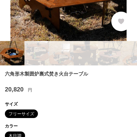
六角形木製囲炉裏式焚き火台テーブル
20,820
円
サイズ
フリーサイズ
カラー
木目調