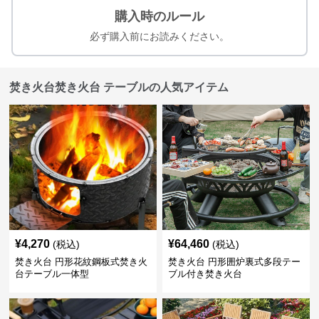
購入時のルール
必ず購入前にお読みください。
焚き火台焚き火台 テーブルの人気アイテム
¥
4,270
¥
64,460
(税込)
(税込)
焚き火台 円形花紋鋼板式焚き火
焚き火台 円形囲炉裏式多段テー
台テーブル一体型
ブル付き焚き火台