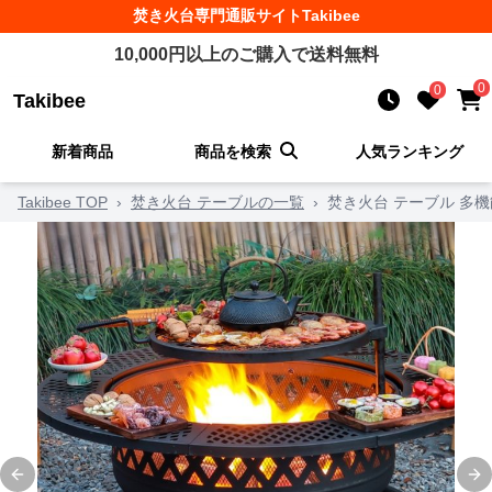
焚き火台
専門通販サイト
Takibee
10,000
円以上のご購入で送料無料
0
0
Takibee
新着商品
商品を検索
人気ランキング
Takibee TOP
›
焚き火台 テーブルの一覧
›
焚き火台 テーブル 多
Previous slide
Ne