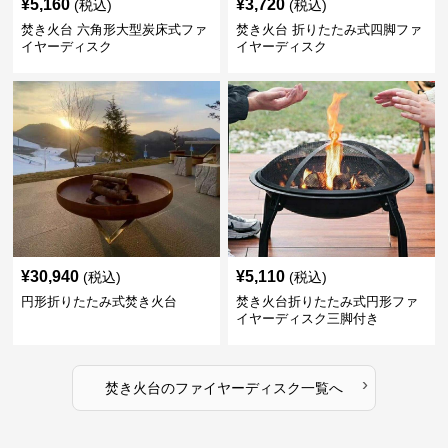
¥
5,160
¥
3,720
(税込)
(税込)
焚き火台 六角形大型炭床式ファ
焚き火台 折りたたみ式四脚ファ
イヤーディスク
イヤーディスク
¥
30,940
¥
5,110
(税込)
(税込)
円形折りたたみ式焚き火台
焚き火台折りたたみ式円形ファ
イヤーディスク三脚付き
›
焚き火台
の
ファイヤーディスク
一覧へ