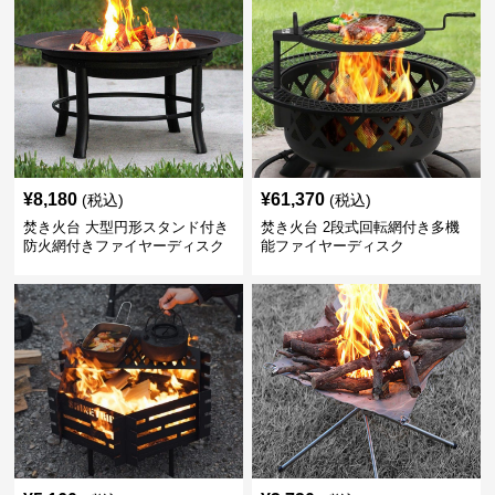
¥
8,180
¥
61,370
(税込)
(税込)
焚き火台 大型円形スタンド付き
焚き火台 2段式回転網付き多機
防火網付きファイヤーディスク
能ファイヤーディスク