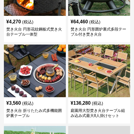
¥
4,270
¥
64,460
(税込)
(税込)
焚き火台 円形花紋鋼板式焚き火
焚き火台 円形囲炉裏式多段テー
台テーブル一体型
ブル付き焚き火台
¥
3,560
¥
136,280
(税込)
(税込)
焚き火台 折りたたみ式多機能囲
庭園用大型焚き火台テーブル組
炉裏テーブル
み込み式最大8人掛けセット