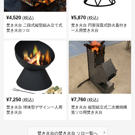
¥
4,520
¥
5,870
(税込)
(税込)
焚き火台 二段式縦型組み立て式
焚き火台 円形深皿式防火蓋付き
焚き火台ソロ
一人用焚き火台
¥
7,250
¥
7,760
(税込)
(税込)
焚き火台 球体型デザイン一人用
焚き火台 縦型組立式二次燃焼構
焚き火台
造ソロ用焚き火台
›
焚き火台
の
焚き火台 ソロ
一覧へ