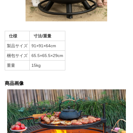
仕様
寸法/重量
製品サイズ
91×91×64cm
梱包サイズ
65.5×65.5×29cm
重量
15kg
商品画像