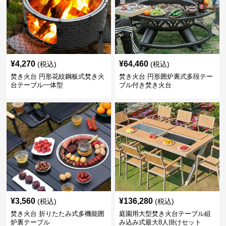
¥
4,270
¥
64,460
(税込)
(税込)
焚き火台 円形花紋鋼板式焚き火
焚き火台 円形囲炉裏式多段テー
台テーブル一体型
ブル付き焚き火台
¥
3,560
¥
136,280
(税込)
(税込)
焚き火台 折りたたみ式多機能囲
庭園用大型焚き火台テーブル組
炉裏テーブル
み込み式最大8人掛けセット