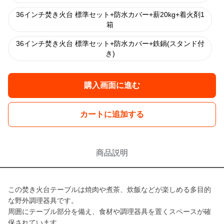
36インチ焚き火台 標準セット+防水カバー+薪20kg+着火剤1
箱
36インチ焚き火台 標準セット+防水カバー+鉄鍋(スタンド付
き)
購入画面に進む
カートに追加する
商品説明
この焚き火台テーブルは焼肉や煮茶、炊飯などが楽しめる多目的
な野外調理器具です。
周囲にテーブル部分を備え、食材や調理器具を置くスペースが確
保されています。