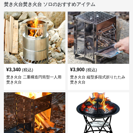
焚き火台焚き火台 ソロのおすすめアイテム
¥
3,340
¥
3,900
(税込)
(税込)
焚き火台 二重構造円筒型一人用
焚き火台 縦型多段式折りたたみ
焚き火台
焚き火台