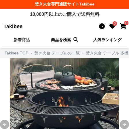
焚き火台
専門通販サイト
Takibee
10,000
円以上のご購入で送料無料
0
0
Takibee
新着商品
商品を検索
人気ランキング
Takibee TOP
›
焚き火台 テーブルの一覧
›
焚き火台 テーブル 多
Previous slide
Ne