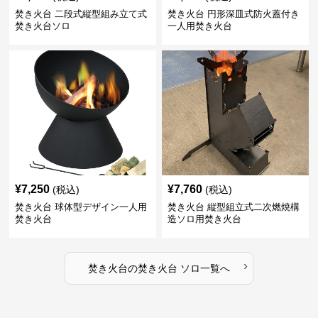
焚き火台 二段式縦型組み立て式
焚き火台 円形深皿式防火蓋付き
焚き火台ソロ
一人用焚き火台
¥
7,250
¥
7,760
(税込)
(税込)
焚き火台 球体型デザイン一人用
焚き火台 縦型組立式二次燃焼構
焚き火台
造ソロ用焚き火台
›
焚き火台
の
焚き火台 ソロ
一覧へ