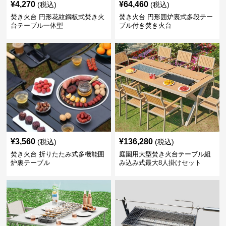
¥
4,270
¥
64,460
(税込)
(税込)
焚き火台 円形花紋鋼板式焚き火
焚き火台 円形囲炉裏式多段テー
台テーブル一体型
ブル付き焚き火台
¥
3,560
¥
136,280
(税込)
(税込)
焚き火台 折りたたみ式多機能囲
庭園用大型焚き火台テーブル組
炉裏テーブル
み込み式最大8人掛けセット