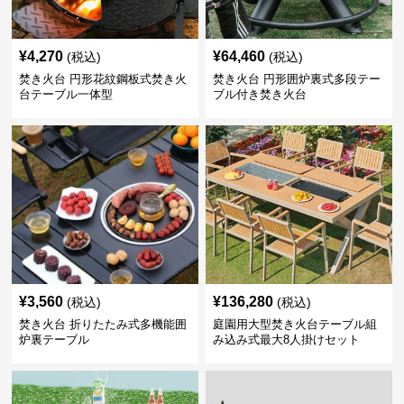
¥
4,270
¥
64,460
(税込)
(税込)
焚き火台 円形花紋鋼板式焚き火
焚き火台 円形囲炉裏式多段テー
台テーブル一体型
ブル付き焚き火台
¥
3,560
¥
136,280
(税込)
(税込)
焚き火台 折りたたみ式多機能囲
庭園用大型焚き火台テーブル組
炉裏テーブル
み込み式最大8人掛けセット