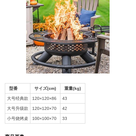
型番
サイズ(cm)
重量(kg)
大号经典款
120×120×86
43
大号升级款
120×120×70
42
小号烧烤桌
100×100×70
33