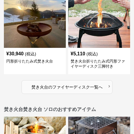
¥
30,940
¥
5,110
(税込)
(税込)
円形折りたたみ式焚き火台
焚き火台折りたたみ式円形ファ
イヤーディスク三脚付き
›
焚き火台
の
ファイヤーディスク
一覧へ
焚き火台焚き火台 ソロのおすすめアイテム