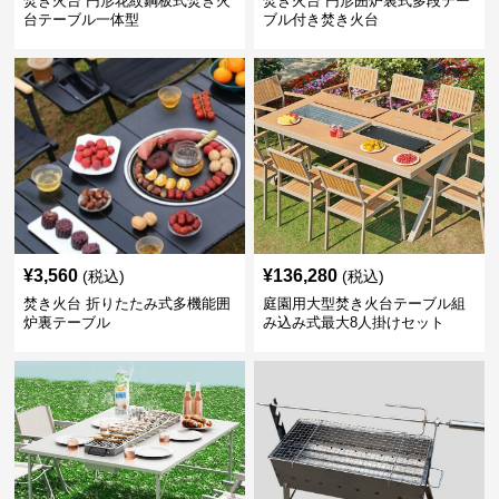
焚き火台 円形花紋鋼板式焚き火
焚き火台 円形囲炉裏式多段テー
台テーブル一体型
ブル付き焚き火台
¥
3,560
¥
136,280
(税込)
(税込)
焚き火台 折りたたみ式多機能囲
庭園用大型焚き火台テーブル組
炉裏テーブル
み込み式最大8人掛けセット