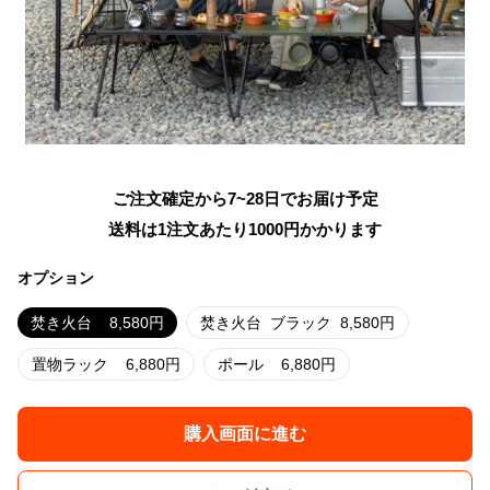
ご注文確定から7~28日でお届け予定
送料は1注文あたり
1000
円かかります
オプション
焚き火台
8,580
円
焚き火台
ブラック
8,580
円
置物ラック
6,880
円
ポール
6,880
円
購入画面に進む