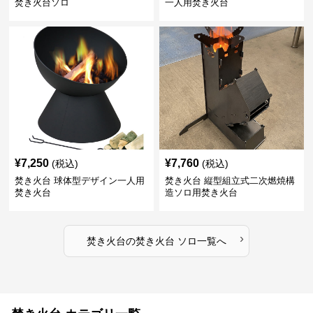
焚き火台ソロ
一人用焚き火台
¥
7,250
¥
7,760
(税込)
(税込)
焚き火台 球体型デザイン一人用
焚き火台 縦型組立式二次燃焼構
焚き火台
造ソロ用焚き火台
›
焚き火台
の
焚き火台 ソロ
一覧へ