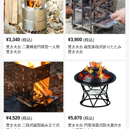
¥
3,340
¥
3,900
(税込)
(税込)
焚き火台 二重構造円筒型一人用
焚き火台 縦型多段式折りたたみ
焚き火台
焚き火台
¥
4,520
¥
5,870
(税込)
(税込)
焚き火台 二段式縦型組み立て式
焚き火台 円形深皿式防火蓋付き