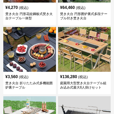
¥
4,270
¥
64,460
(税込)
(税込)
焚き火台 円形花紋鋼板式焚き火
焚き火台 円形囲炉裏式多段テー
台テーブル一体型
ブル付き焚き火台
¥
3,560
¥
136,280
(税込)
(税込)
焚き火台 折りたたみ式多機能囲
庭園用大型焚き火台テーブル組
炉裏テーブル
み込み式最大8人掛けセット