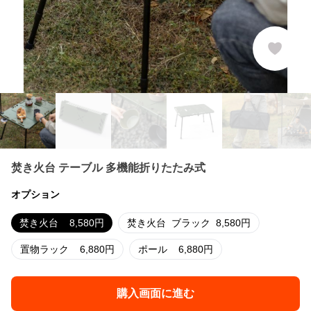
焚き火台 テーブル 多機能折りたたみ式
オプション
焚き火台
8,580
円
焚き火台
ブラック
8,580
円
置物ラック
6,880
円
ポール
6,880
円
購入画面に進む