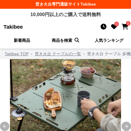
焚き火台
専門通販サイト
Takibee
10,000
円以上のご購入で送料無料
0
0
Takibee
新着商品
商品を検索
人気ランキング
Takibee TOP
›
焚き火台 テーブルの一覧
›
焚き火台 テーブル 多
Previous slide
Ne