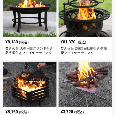
¥
8,180
¥
61,370
(税込)
(税込)
焚き火台 大型円形スタンド付き
焚き火台 2段式回転網付き多機
防火網付きファイヤーディスク
能ファイヤーディスク
¥
5,160
¥
3,720
(税込)
(税込)