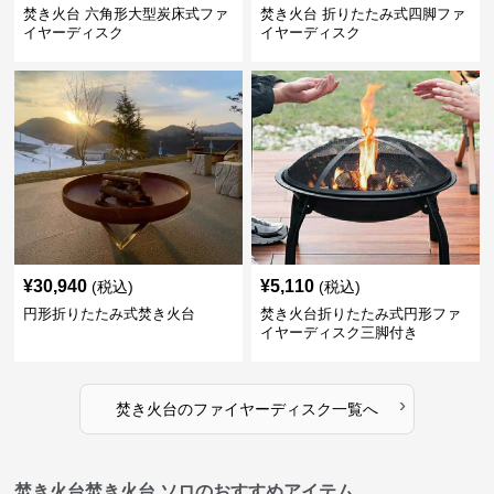
焚き火台 六角形大型炭床式ファ
焚き火台 折りたたみ式四脚ファ
イヤーディスク
イヤーディスク
¥
30,940
¥
5,110
(税込)
(税込)
円形折りたたみ式焚き火台
焚き火台折りたたみ式円形ファ
イヤーディスク三脚付き
›
焚き火台
の
ファイヤーディスク
一覧へ
焚き火台焚き火台 ソロのおすすめアイテム