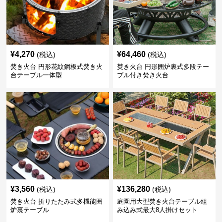
¥
4,270
¥
64,460
(税込)
(税込)
焚き火台 円形花紋鋼板式焚き火
焚き火台 円形囲炉裏式多段テー
台テーブル一体型
ブル付き焚き火台
¥
3,560
¥
136,280
(税込)
(税込)
焚き火台 折りたたみ式多機能囲
庭園用大型焚き火台テーブル組
炉裏テーブル
み込み式最大8人掛けセット