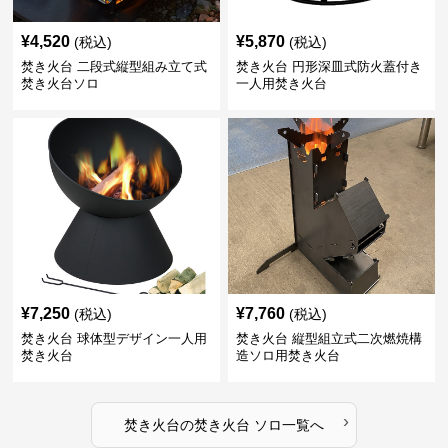
¥
4,520
¥
5,870
(税込)
(税込)
焚き火台 二段式縦型組み立て式
焚き火台 円形深皿式防火蓋付き
焚き火台ソロ
一人用焚き火台
¥
7,250
¥
7,760
(税込)
(税込)
焚き火台 球体型デザイン一人用
焚き火台 縦型組立式二次燃焼構
焚き火台
造ソロ用焚き火台
›
焚き火台
の
焚き火台 ソロ
一覧へ