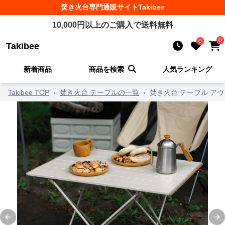
焚き火台
専門通販サイト
Takibee
10,000
円以上のご購入で送料無料
0
0
Takibee
新着商品
商品を検索
人気ランキング
Takibee TOP
›
焚き火台 テーブルの一覧
›
焚き火台 テーブル ア
Previous slide
Ne