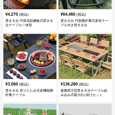
¥
4,270
¥
64,460
(税込)
(税込)
焚き火台 円形花紋鋼板式焚き火
焚き火台 円形囲炉裏式多段テー
台テーブル一体型
ブル付き焚き火台
¥
3,560
¥
136,280
(税込)
(税込)
焚き火台 折りたたみ式多機能囲
庭園用大型焚き火台テーブル組
炉裏テーブル
み込み式最大8人掛けセット