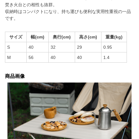
焚き火台との相性も抜群。
収納時はコンパクトになり、持ち運びも便利な実用性重視の一品
です。
サイズ
幅(cm)
奥行(cm)
高さ(cm)
重量(kg)
S
40
32
29
0.95
M
56
40
40
1.4
商品画像