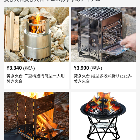
¥
3,340
¥
3,900
(税込)
(税込)
焚き火台 二重構造円筒型一人用
焚き火台 縦型多段式折りたたみ
焚き火台
焚き火台