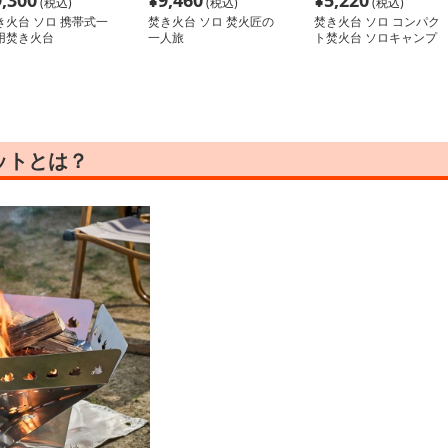
9,300
¥
9,460
¥
5,220
(税込)
(税込)
(税込)
き火台 ソロ 携帯式一
焚き火台 ソロ 焚火匠の
焚き火台 ソロ コンパク
用焚き火台
一人旅
ト焚火台 ソロキャンプ
の友
ットとは？