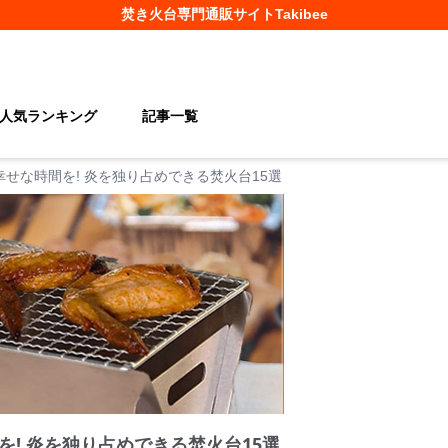
焚き火台
専門通販サイト
Takibee
人気ランキング
記事一覧
せな時間を! 炎を独り占めできる焚火台15選
! 炎を独り占めできる焚火台15選