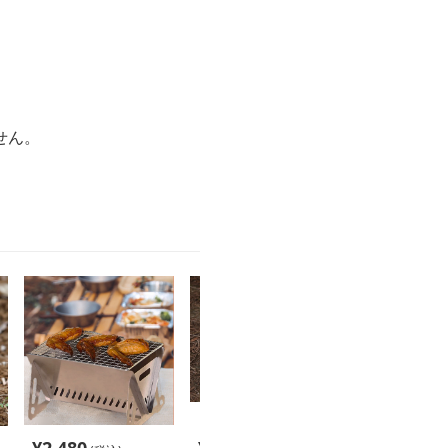
。
せん。