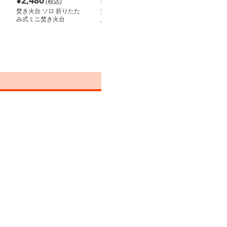
¥
2,480
¥
9,000
¥
9,080
(税込)
(税込)
(税込
焚き火台 ソロ 折りたた
焚き火台 ソロ 焚き火名
焚き火台 ソロ 
み式ミニ焚き火台
人 コンパクト一人用
ト折りたたみ焚
ロ