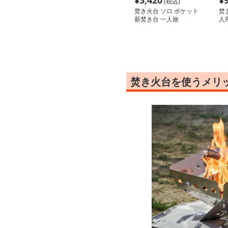
¥
3,420
¥
(税込)
焚き火台 ソロ ポケット
焚
薪焚き台 一人旅
人
焚き火台を使うメリ