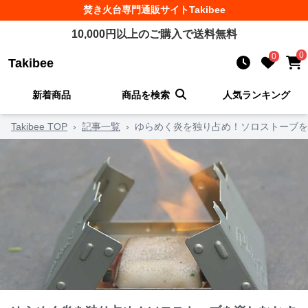
焚き火台
専門通販サイト
Takibee
10,000
円以上のご購入で送料無料
0
0
Takibee
新着商品
商品を検索
人気ランキング
Takibee TOP
›
記事一覧
›
ゆらめく炎を独り占め！ソロストーブを