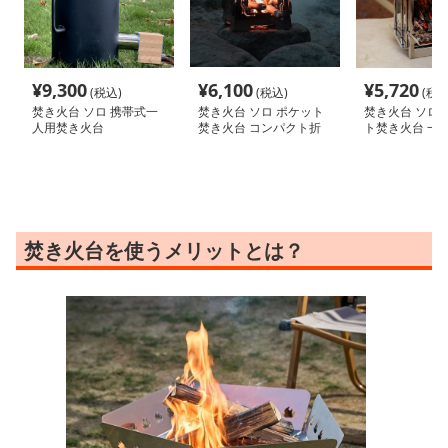
¥
9,300
¥
6,100
¥
5,720
(税込)
(税込)
(税込
焚き火台 ソロ 携帯式一
焚き火台 ソロ ポケット
焚き火台 ソロ 
人用焚き火台
焚き火台 コンパクト折
ト焚き火台 一
りたたみ
ットストーブ
焚き火台を使うメリットとは？